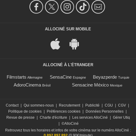
ALLOCINÉ SUR MOBILE
ALLOCINÉ À L'ÉTRANGER
Filmstarts
SensaCine
Beyazperde
Allemagne
Espagne
Turquie
AdoroCinema
Sensacine México
Brésil
Mexique
Contact
|
Qui sommes-nous
|
Recrutement
|
Publicité
|
CGU
|
CGV
|
Politique de cookies
|
Préférences cookies
|
Données Personnelles
|
Revue de presse
|
Charte d'écriture
|
Les services AlloCiné
|
Gérer Utiq
|
©AlloCiné
Retrouvez tous les horaires et infos de votre cinéma sur le numéro AlloCiné :
0 892 892 892
(0,90€/minute)