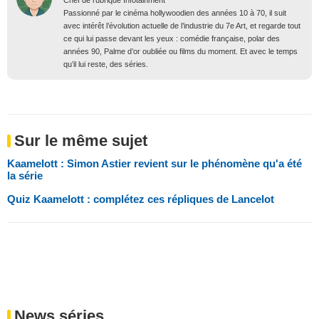
Passionné par le cinéma hollywoodien des années 10 à 70, il suit
avec intérêt l’évolution actuelle de l’industrie du 7e Art, et regarde tout
ce qui lui passe devant les yeux : comédie française, polar des
années 90, Palme d’or oubliée ou films du moment. Et avec le temps
qu’il lui reste, des séries.
Sur le même sujet
Kaamelott : Simon Astier revient sur le phénomène qu'a été
la série
Quiz Kaamelott : complétez ces répliques de Lancelot
News séries