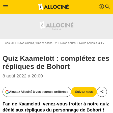
profil
menu
search
Accueil
News cinéma, films et séries TV
News séries
News Séries à la TV
Quiz
Quiz Kaamelott : complétez ces
répliques de Bohort
8 août 2022 à 20:00
Ajoutez Allociné à vos sources préférées
Suivez-nous
Partag
Fan de Kaamelott, venez-vous frotter à notre quiz
dédié aux répliques du personnage de Bohort !