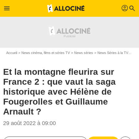
profil
menu
search
Accueil
News cinéma, films et séries TV
News séries
News Séries à la TV
Et l
Et la montagne fleurira sur
France 2 : que vaut la saga
historique avec Hélène de
Fougerolles et Guillaume
Arnault ?
29 août 2022 à 09:00