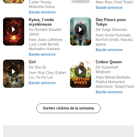
Carter Young,
Marc Riso, Fred Testot
Mckenna Grace
Bande-annonce
Bande-annonce
Kyma, l’onde
Des Fleurs pour
mystérieuse
Tokyo
De Romain Daudet-
De Yuiga Danzuka
Jahan
Avec Kodai Kurosaki,
Avec Jules Lefebvre,
Ken'ichi Endô, Haruka
Lucy Loste Berset,
Igawa
Mamadou Haïdara
Bande-annonce
Bande-annonce
Girl
Cotton Queen
De Shu Qi
De Suzannah
Mirghani
Avec Roy Chiu, Esther
Liu, Yu-Fei Lai
Avec Mihad Murtada,
Rabha Mohamed
Bande-annonce
Mahmoud, Talaat Farid
Bande-annonce
Sorties cinéma de la semaine