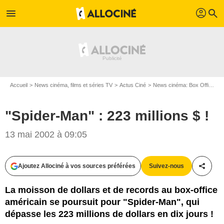
profil
menu
search
Accueil
News cinéma, films et séries TV
Actus Ciné
News cinéma: Box Office
"
"Spider-Man" : 223 millions $ !
13 mai 2002 à 09:05
Ajoutez Allociné à vos sources préférées
Suivez-nous
Partag
La moisson de dollars et de records au box-office
américain se poursuit pour "Spider-Man", qui
dépasse les 223 millions de dollars en dix jours !