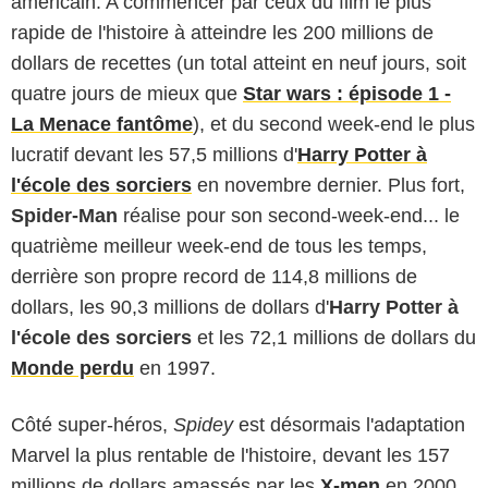
américain. A commencer par ceux du film le plus
rapide de l'histoire à atteindre les 200 millions de
dollars de recettes (un total atteint en neuf jours, soit
quatre jours de mieux que
Star wars : épisode 1 -
La Menace fantôme
), et du second week-end le plus
lucratif devant les 57,5 millions d'
Harry Potter à
l'école des sorciers
en novembre dernier. Plus fort,
Spider-Man
réalise pour son second-week-end... le
quatrième meilleur week-end de tous les temps,
derrière son propre record de 114,8 millions de
dollars, les 90,3 millions de dollars d'
Harry Potter à
l'école des sorciers
et les 72,1 millions de dollars du
Monde perdu
en 1997.
Côté super-héros,
Spidey
est désormais l'adaptation
Marvel la plus rentable de l'histoire, devant les 157
millions de dollars amassés par les
X-men
en 2000.