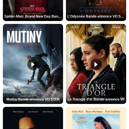
Spider-Man: Brand New Day Bande-annonce VO STFR
L'Odyssée Bande-annonce VO STFR
Mutiny Bande-annonce VO STFR
Le Triangle d'or Bande-annonce VF