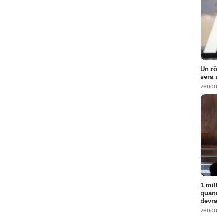
Un rô
sera 
vendr
1 mil
quand
devra
vendr