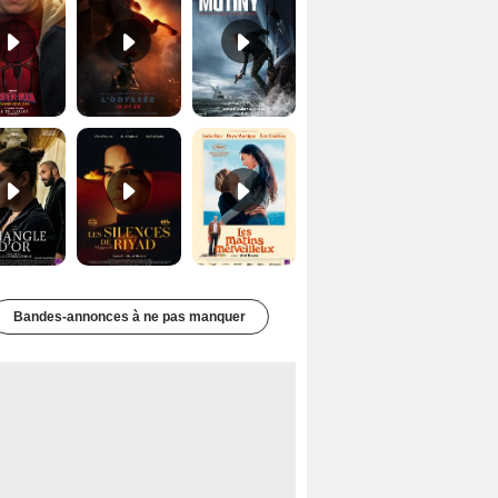
Le Triangle d'or Bande-annonce VF
Les Silences de Riyad Bande-annonce VO STFR
Les Matins merveilleux Bande-annonce VF
Bandes-annonces à ne pas manquer