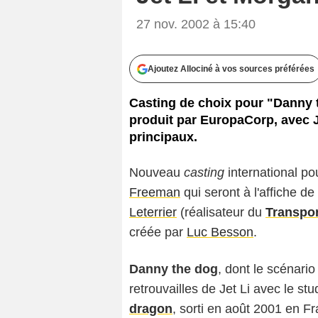
27 nov. 2002 à 15:40
Ajoutez Allociné à vos sources préférées
Casting de choix pour "Danny t
produit par EuropaCorp, avec J
principaux.
Nouveau
casting
international po
Freeman
qui seront à l'affiche de
Leterrier
(réalisateur du
Transpor
créée par
Luc Besson
.
Danny the dog
, dont le scénari
retrouvailles de Jet Li avec le s
dragon
, sorti en août 2001 en F