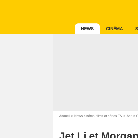
NEWS
CINÉMA
S
Accueil
News cinéma, films et séries TV
Actus 
Jet Li et Morg