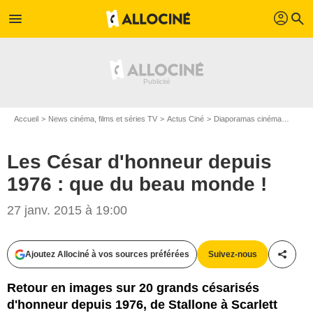
profil
menu
search
Accueil
News cinéma, films et séries TV
Actus Ciné
Diaporamas cinéma
Les C
Les César d'honneur depuis
1976 : que du beau monde !
27 janv. 2015 à 19:00
Ajoutez Allociné à vos sources préférées
Suivez-nous
Partag
RINDOFF-BORDE / BESTIMAGE
Retour en images sur 20 grands césarisés
d'honneur depuis 1976, de Stallone à Scarlett