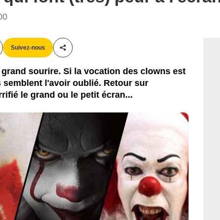
00
Suivez-nous
Partager cet article
 grand sourire. Si la vocation des clowns est
ns semblent l'avoir oublié. Retour sur
fié le grand ou le petit écran...