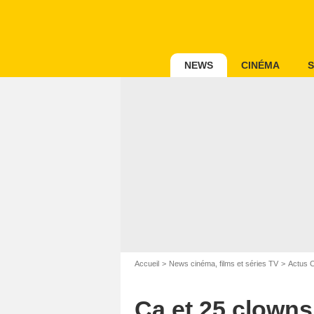
NEWS
CINÉMA
S
Accueil
News cinéma, films et séries TV
Actus 
Ça et 25 clowns 