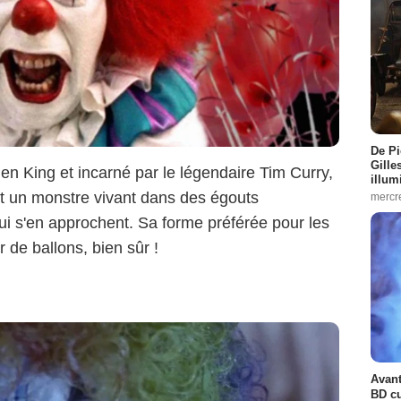
De Pi
Gille
en King et incarné par le légendaire Tim Curry,
illum
st un monstre vivant dans des égouts
mercr
qui s'en approchent. Sa forme préférée pour les
 de ballons, bien sûr !
Avant
BD cu