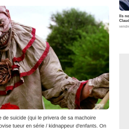
Ils n
Claud
vendr
e de suicide (qui le privera de sa machoire
rovise tueur en série / kidnappeur d'enfants. On