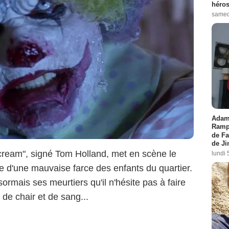
héros
samed
Adam 
Rampl
de Fa
de J
 cream", signé Tom Holland, met en scène le
lundi 
e d'une mauvaise farce des enfants du quartier.
ormais ses meurtiers qu'il n'hésite pas à faire
e chair et de sang...