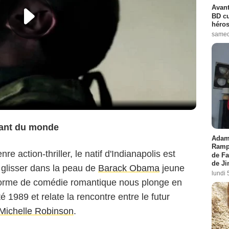
Avant
BD cu
héros
samed
sant du monde
Adam 
Rampl
e action-thriller, le natif d'Indianapolis est
de Fa
de J
glisser dans la peau de
Barack Obama
jeune
lundi 
 forme de comédie romantique nous plonge en
é 1989 et relate la rencontre entre le futur
Michelle Robinson
.