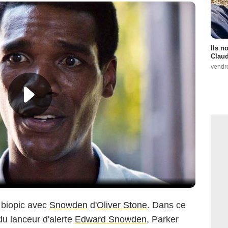
Ils n
Claud
vendr
e biopic avec
Snowden
d'
Oliver Stone
. Dans ce
du lanceur d'alerte
Edward Snowden
, Parker