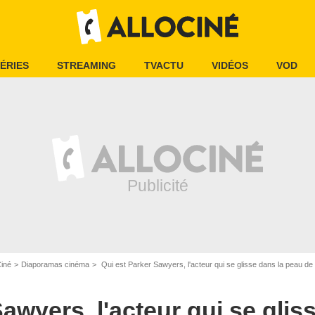
ÉRIES
STREAMING
TVACTU
VIDÉOS
VOD
Ciné
Diaporamas cinéma
Qui est Parker Sawyers, l'acteur qui se glisse dans la peau d
awyers, l'acteur qui se glis