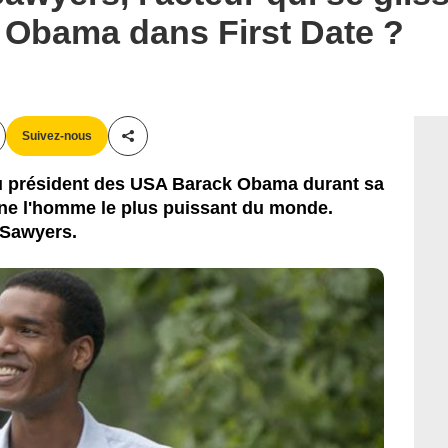
IM Global
 Obama dans First Date ?
Suivez-nous
Partager cet article
au président des USA Barack Obama durant sa
nne l'homme le plus puissant du monde.
 Sawyers.