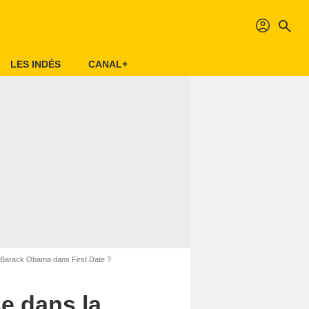
profil
search
LES INDÉS
CANAL+
e Barack Obama dans First Date ?
se dans la