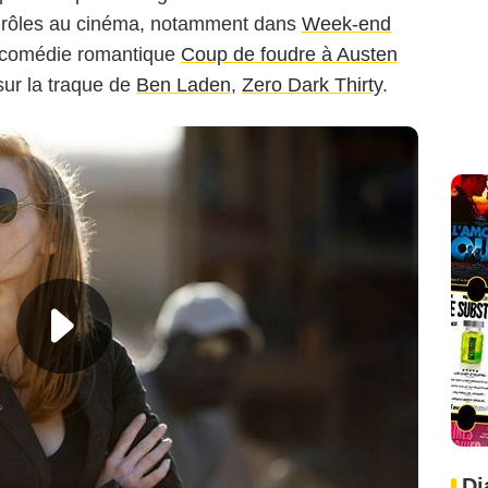
ts rôles au cinéma, notamment dans
Week-end
a comédie romantique
Coup de foudre à Austen
 sur la traque de
Ben Laden
,
Zero Dark Thirty
.
Di