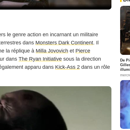
s le genre action en incarnant un militaire
aterrestres dans
Monsters Dark Continent
. Il
ne la réplique à
Milla Jovovich
et
Pierce
tour dans
The Ryan Initiative
sous la direction
De Pi
Gille
t également apparu dans
Kick-Ass 2
dans un rôle
illum
mercr