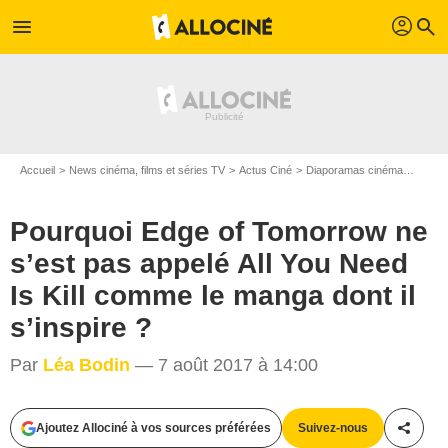
profil
menu
search
Accueil
News cinéma, films et séries TV
Actus Ciné
Diaporamas cinéma
Pourqu
Pourquoi Edge of Tomorrow ne
s’est pas appelé All You Need
Is Kill comme le manga dont il
s’inspire ?
Par
Léa Bodin
— 7 août 2017 à 14:00
Ajoutez Allociné à vos sources préférées
Suivez-nous
Partag
Warner Bros. France