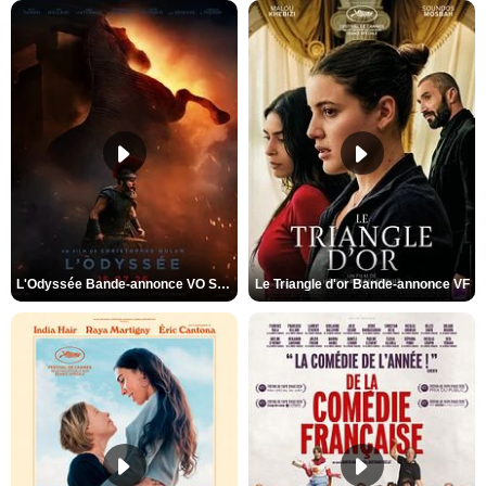
L'Odyssée Bande-annonce VO STFR
Le Triangle d'or Bande-annonce VF