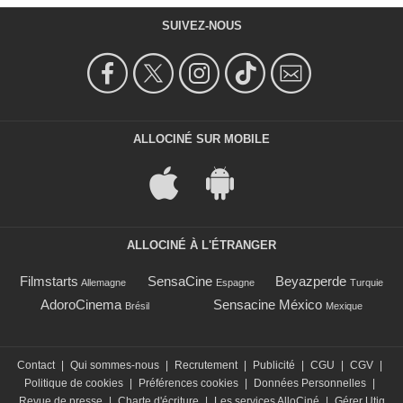
SUIVEZ-NOUS
ALLOCINÉ SUR MOBILE
ALLOCINÉ À L'ÉTRANGER
Filmstarts
SensaCine
Beyazperde
Allemagne
Espagne
Turquie
AdoroCinema
Sensacine México
Brésil
Mexique
Contact
|
Qui sommes-nous
|
Recrutement
|
Publicité
|
CGU
|
CGV
|
Politique de cookies
|
Préférences cookies
|
Données Personnelles
|
Revue de presse
|
Charte d'écriture
|
Les services AlloCiné
|
Gérer Utiq