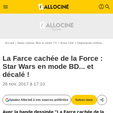
profil
menu
search
Accueil
News cinéma, films et séries TV
Actus Ciné
Diaporamas cinéma
La Far
La Farce cachée de la Force :
Star Wars en mode BD... et
décalé !
26 nov. 2017 à 17:10
Fluide Glacial
Ajoutez Allociné à vos sources préférées
Suivez-nous
Partag
Avec la bande dessinée "La Farce cachée de la