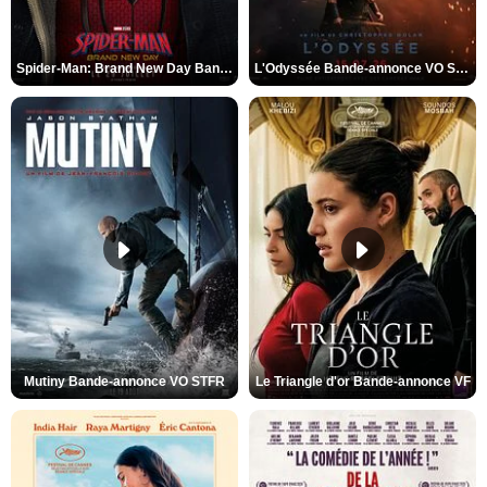
Spider-Man: Brand New Day Bande-annonce VO STFR
L'Odyssée Bande-annonce VO STFR
Mutiny Bande-annonce VO STFR
Le Triangle d'or Bande-annonce VF