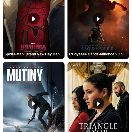
Spider-Man: Brand New Day Bande-annonce VO STFR
L'Odyssée Bande-annonce VO STFR