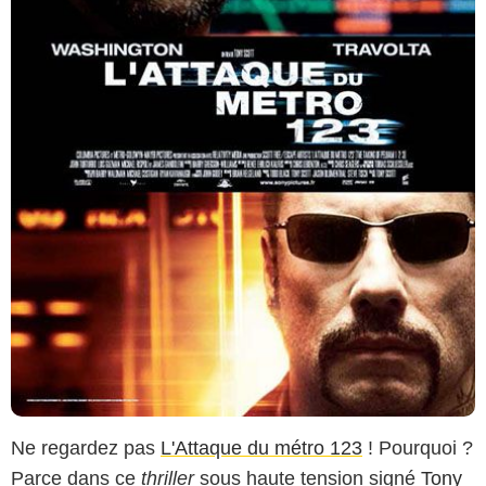
Ne regardez pas
L'Attaque du métro 123
! Pourquoi ?
Parce dans ce
thriller
sous haute tension signé
Tony