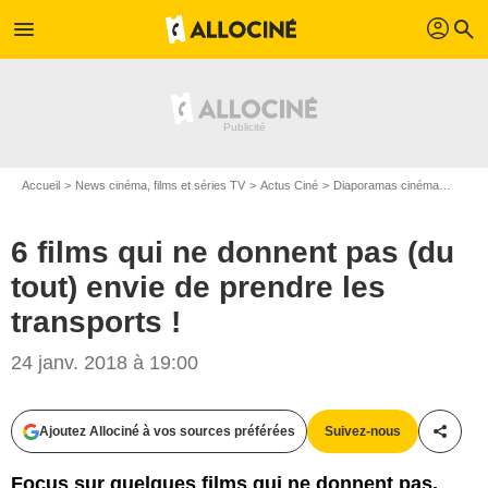
profil
menu
search
Accueil
News cinéma, films et séries TV
Actus Ciné
Diaporamas cinéma
6 film
6 films qui ne donnent pas (du
tout) envie de prendre les
transports !
24 janv. 2018 à 19:00
Sony Pictures Releasing France
Ajoutez Allociné à vos sources préférées
Suivez-nous
Partag
Focus sur quelques films qui ne donnent pas,