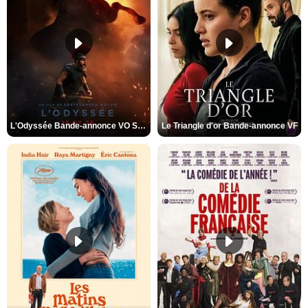
L'Odyssée Bande-annonce VO STFR
Le Triangle d'or Bande-annonce VF