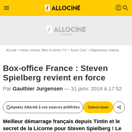
profil
menu
search
Accueil
News cinéma, films et séries TV
Actus Ciné
Diaporamas cinéma
Box-of
Box-office France : Steven
Spielberg revient en force
Par
Gauthier Jurgensen
— 31 janv. 2018 à 17:52
Ajoutez Allociné à vos sources préférées
Suivez-nous
Partag
Twentieth Century Fox France / Universal Pictures International France /
StudioCanal
Meilleur démarrage français depuis Tintin et le
secret de la Licorne pour Steven Spielberg ! Le