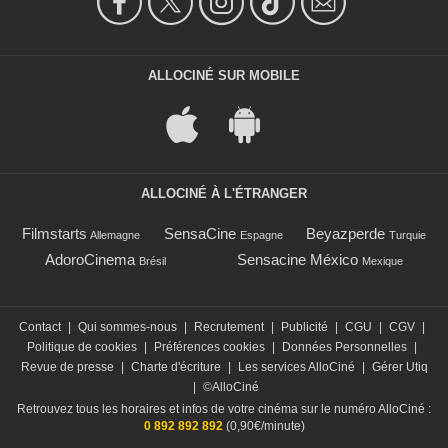
ALLOCINÉ SUR MOBILE
ALLOCINÉ À L'ÉTRANGER
Filmstarts
SensaCine
Beyazperde
Allemagne
Espagne
Turquie
AdoroCinema
Sensacine México
Brésil
Mexique
Contact
|
Qui sommes-nous
|
Recrutement
|
Publicité
|
CGU
|
CGV
|
Politique de cookies
|
Préférences cookies
|
Données Personnelles
|
Revue de presse
|
Charte d'écriture
|
Les services AlloCiné
|
Gérer Utiq
|
©AlloCiné
Retrouvez tous les horaires et infos de votre cinéma sur le numéro AlloCiné :
0 892 892 892
(0,90€/minute)