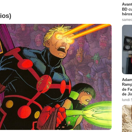
Avant
BD cu
héros
ios)
samed
Adam 
Rampl
de Fa
de J
lundi 