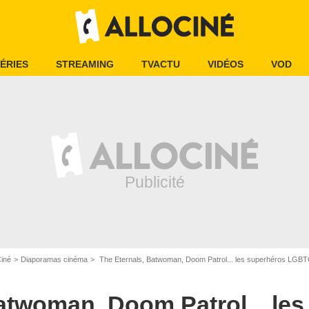
ÉRIES
STREAMING
TVACTU
VIDÉOS
VOD
Ciné
Diaporamas cinéma
The Eternals, Batwoman, Doom Patrol... les superhéros LGBT
CW
atwoman, Doom Patrol... le