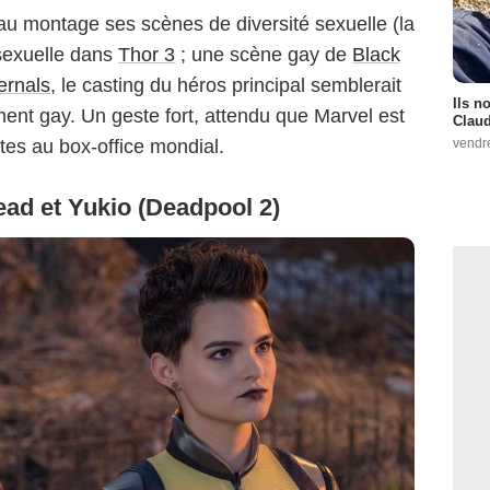
au montage ses scènes de diversité sexuelle (la
isexuelle dans
Thor 3
; une scène gay de
Black
ernals
, le casting du héros principal semblerait
Ils n
ent gay. Un geste fort, attendu que Marvel est
Claud
vendr
ntes au box-office mondial.
ad et Yukio (Deadpool 2)