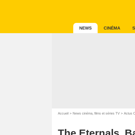
NEWS
CINÉMA
S
Accueil
News cinéma, films et séries TV
Actus 
The Eternals, B