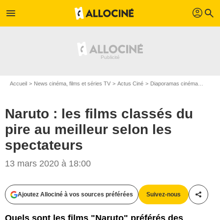
profil
menu
search
Accueil
News cinéma, films et séries TV
Actus Ciné
Diaporamas cinéma
Naruto
Naruto : les films classés du
pire au meilleur selon les
spectateurs
Studio Pierrot
13 mars 2020 à 18:00
Ajoutez Allociné à vos sources préférées
Suivez-nous
Partag
Quels sont les films "Naruto" préférés des