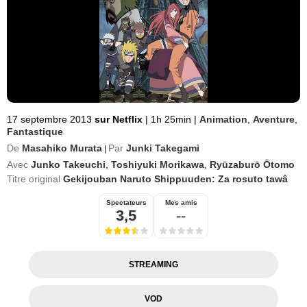
17 septembre 2013
sur Netflix
|
1h 25min
|
Animation
,
Aventure
,
Fantastique
De
Masahiko Murata
Par
Junki Takegami
|
Avec
Junko Takeuchi
,
Toshiyuki Morikawa
,
Ryūzaburō Ōtomo
Titre original
Gekijouban Naruto Shippuuden: Za rosuto tawâ
Spectateurs
Mes amis
3,5
--
STREAMING
VOD