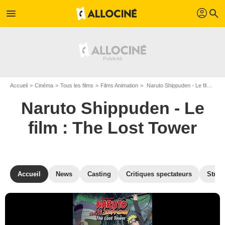
profil
menu
search
Accueil
Cinéma
Tous les films
Films Animation
Naruto Shippuden - Le film : The Lost Tower de Masahiko Murata
Naruto Shippuden - Le
film : The Lost Tower
Accueil
News
Casting
Critiques spectateurs
Strea