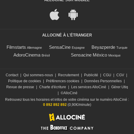
ALLOCINÉ À L'ÉTRANGER
Filmstarts
SensaCine
Beyazperde
Allemagne
Espagne
Turquie
AdoroCinema
Sensacine México
Brésil
Mexique
Contact
|
Qui sommes-nous
|
Recrutement
|
Publicité
|
CGU
|
CGV
|
Politique de cookies
|
Préférences cookies
|
Données Personnelles
|
Revue de presse
|
Charte d'écriture
|
Les services AlloCiné
|
Gérer Utiq
|
©AlloCiné
Retrouvez tous les horaires et infos de votre cinéma sur le numéro AlloCiné :
0 892 892 892
(0,90€/minute)