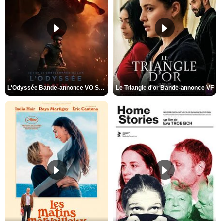
L'Odyssée Bande-annonce VO STFR
Le Triangle d'or Bande-annonce VF