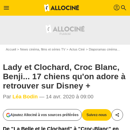
profil
menu
search
Accueil
News cinéma, films et séries TV
Actus Ciné
Diaporamas cinéma
Lady e
Lady et Clochard, Croc Blanc,
Benji... 17 chiens qu'on adore à
retrouver sur Disney +
Disney +
Par
Léa Bodin
— 14 avr. 2020 à 09:00
Ajoutez Allociné à vos sources préférées
Suivez-nous
Partag
De "La Belle et le Clochard" à "Croc-Blanc" en