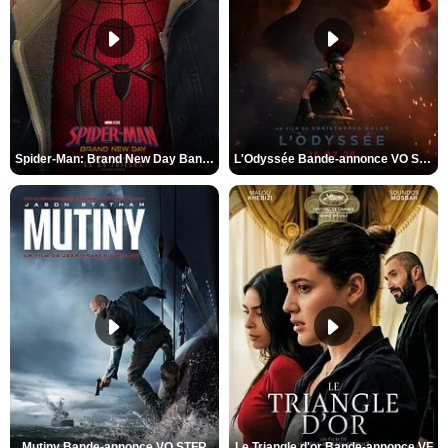
Spider-Man: Brand New Day Bande-annonce VO STFR
L'Odyssée Bande-annonce VO STFR
Mutiny Bande-annonce VO STFR
Le Triangle d'or Bande-annonce VF