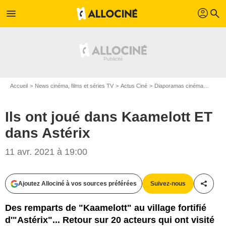
profil
menu
search
Accueil
News cinéma, films et séries TV
Actus Ciné
Diaporamas cinéma
Ils on
Ils ont joué dans Kaamelott ET
dans Astérix
SND / Pathé
11 avr. 2021 à 19:00
Ajoutez Allociné à vos sources préférées
Suivez-nous
Partag
Des remparts de "Kaamelott" au village fortifié
d'"Astérix"... Retour sur 20 acteurs qui ont visité