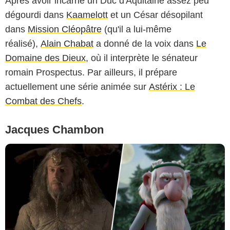
Après avoir incarné un Duc d'Aquitaine assez peu
dégourdi dans
Kaamelott
et un César désopilant
dans
Mission Cléopâtre
(qu'il a lui-même
réalisé),
Alain Chabat
a donné de la voix dans
Le
Domaine des Dieux
, où il interprète le sénateur
romain Prospectus. Par ailleurs, il prépare
actuellement une série animée sur
Astérix : Le
Combat des Chefs
.
Jacques Chambon