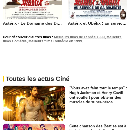
Astérix - Le Domaine des Dieux
Astérix et Obélix : au service de Sa Majesté
Pour découvrir d'autres films :
Meilleurs films de l'année 1999
,
Meilleurs
films Comédie
,
Meilleurs films Comédie en 1999
.
Toutes les actus Ciné
"Vous avez faim tout le temps" :
Hugh Jackman et Henry Cavill
ont souffert pour obtenir des
muscles de super-héros
Cette chanson des Beatles est à