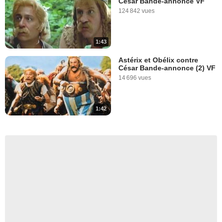
César Bande-annonce VF
124 842 vues
1:43
Astérix et Obélix contre
César Bande-annonce (2) VF
14 696 vues
1:42