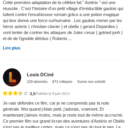
Cette première adaptation de la célèbre bd " Astérix " est une
réussite . C'est l'histoire d'un petit village d'irréductible gaulois qui
luttent contre l'envahisseur romain grâce a une potion magique
qui leur donne une force surhumaine . Les gaulois mener par les
héros asterix ( christian clavier ) et obélix ( gerard Depardieu )
vont tenter de contrer les attaques de Jules cesar ( gotried jonh )
et de de l'ignoble détritus ( Roberto ...
Lire plus
Louis DCiné
228 abonnés
872 critiques
Suivre son activité
3,5
Publiée le 9 juin 2013
Je vais defendre ce film, car je ne comprends pas la note
générale. Moi quand j'étais petit, j'adorais, vraiment. Et
maintenant j'aimes moins, mais je reste tout de même accroché.
Ce premier film sur grand écran des aventures d'Astérix et Obélix
n'est pas le meilleur certes, mais ce n'est pas du tout le pire. Le