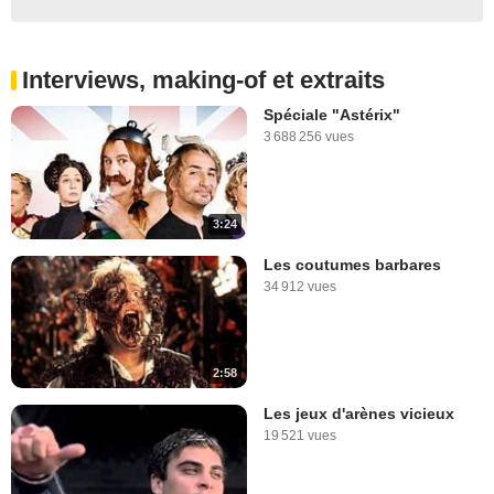
Interviews, making-of et extraits
Spéciale "Astérix"
3 688 256 vues
3:24
Les coutumes barbares
34 912 vues
2:58
Les jeux d'arènes vicieux
19 521 vues