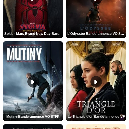
Spider-Man: Brand New Day Bande-annonce VO STFR
L'Odyssée Bande-annonce VO STFR
Mutiny Bande-annonce VO STFR
Le Triangle d'or Bande-annonce VF