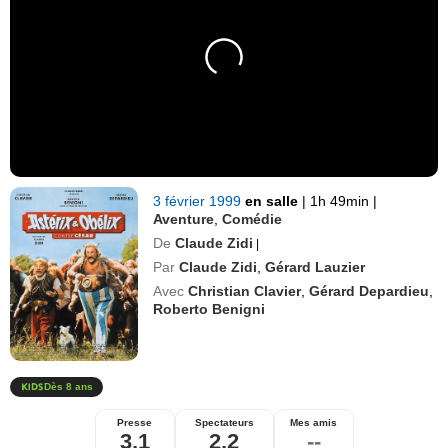
3 février 1999
en salle
|
1h 49min
|
Aventure
,
Comédie
De
Claude Zidi
|
Par
Claude Zidi
,
Gérard Lauzier
Avec
Christian Clavier
,
Gérard Depardieu
,
Roberto Benigni
Dès 8 ans
Presse
Spectateurs
Mes amis
3,1
2,2
--