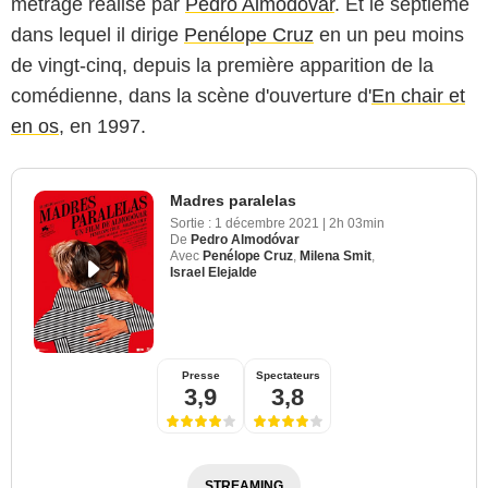
métrage réalisé par
Pedro Almodóvar
. Et le septième
dans lequel il dirige
Penélope Cruz
en un peu moins
de vingt-cinq, depuis la première apparition de la
comédienne, dans la scène d'ouverture d'
En chair et
en os
, en 1997.
Madres paralelas
Sortie :
1 décembre 2021
|
2h 03min
De
Pedro Almodóvar
Avec
Penélope Cruz
,
Milena Smit
,
Israel Elejalde
Presse
Spectateurs
3,9
3,8
STREAMING