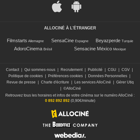
ALLOCINÉ À L'ÉTRANGER
Filmstarts
SensaCine
Beyazperde
Allemagne
Espagne
Turquie
AdoroCinema
Sensacine México
Brésil
Mexique
Contact
|
Qui sommes-nous
|
Recrutement
|
Publicité
|
CGU
|
CGV
|
Politique de cookies
|
Préférences cookies
|
Données Personnelles
|
Revue de presse
|
Charte d'écriture
|
Les services AlloCiné
|
Gérer Utiq
|
©AlloCiné
Retrouvez tous les horaires et infos de votre cinéma sur le numéro AlloCiné :
0 892 892 892
(0,90€/minute)