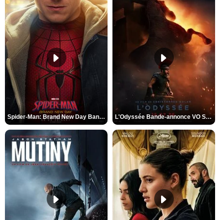
Spider-Man: Brand New Day Bande-annonce VO STFR
L'Odyssée Bande-annonce VO STFR