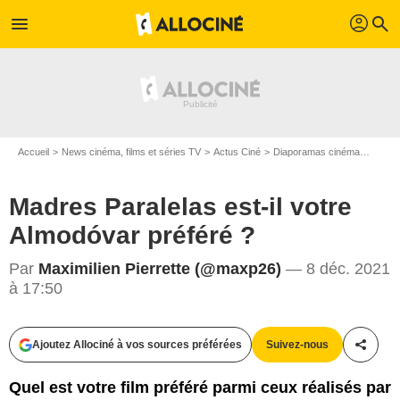
profil
menu
search
Accueil
News cinéma, films et séries TV
Actus Ciné
Diaporamas cinéma
Madres
Madres Paralelas est-il votre
Almodóvar préféré ?
Par
Maximilien Pierrette (@maxp26)
— 8 déc. 2021
à 17:50
Pathé Films
Ajoutez Allociné à vos sources préférées
Suivez-nous
Partag
Quel est votre film préféré parmi ceux réalisés par