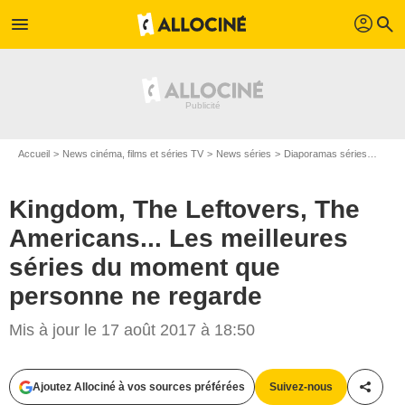
profil
menu
search
Accueil
News cinéma, films et séries TV
News séries
Diaporamas séries
Kingd
Kingdom, The Leftovers, The
Americans... Les meilleures
séries du moment que
personne ne regarde
Mis à jour le 17 août 2017 à 18:50
Ajoutez Allociné à vos sources préférées
Suivez-nous
Partag
FX / HBO / Audience Network