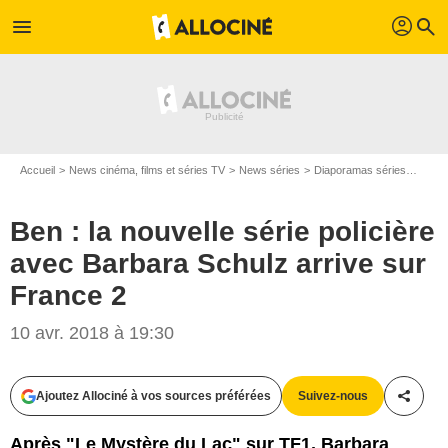
profil
menu
search
Accueil
News cinéma, films et séries TV
News séries
Diaporamas séries
Ben :
Ben : la nouvelle série policière
avec Barbara Schulz arrive sur
France 2
10 avr. 2018 à 19:30
Ajoutez Allociné à vos sources préférées
Suivez-nous
Partag
Philippe Le Roux / FRANCE 2
Après "Le Mystère du Lac" sur TF1, Barbara