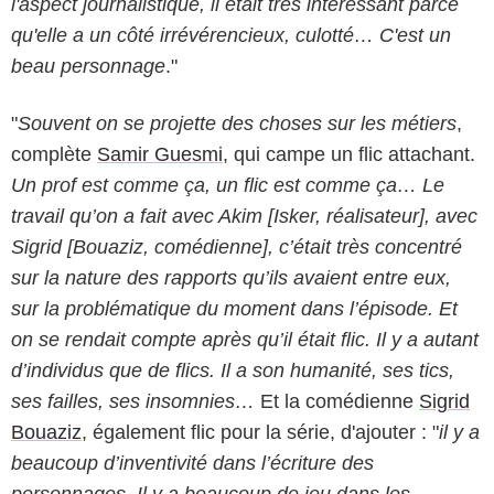
l'aspect journalistique, il était très intéressant parce
qu'elle a un côté irrévérencieux, culotté… C'est un
beau personnage
."
"
Souvent on se projette des choses sur les métiers
,
complète
Samir Guesmi
, qui campe un flic attachant.
Un prof est comme ça, un flic est comme ça… Le
travail qu’on a fait avec Akim [Isker, réalisateur], avec
Sigrid [Bouaziz, comédienne], c’était très concentré
sur la nature des rapports qu’ils avaient entre eux,
sur la problématique du moment dans l’épisode. Et
on se rendait compte après qu’il était flic. Il y a autant
d’individus que de flics. Il a son humanité, ses tics,
ses failles, ses insomnies…
Et la comédienne
Sigrid
Bouaziz
, également flic pour la série, d'ajouter : "
il y a
beaucoup d’inventivité dans l’écriture des
personnages. Il y a beaucoup de jeu dans les