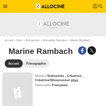
profil
menu
search
Accueil
Stars
Scénaristes
Scénariste française
Marine Rambach
Marine Rambach
Accueil
Filmographie
Métiers
Scénariste
,
Créatrice
,
Créatrice/Showrunner
plus
Nationalité
Française