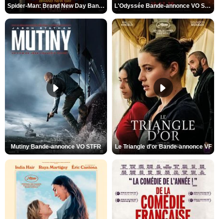
Spider-Man: Brand New Day Bande-annonce VO STFR
L'Odyssée Bande-annonce VO STFR
Mutiny Bande-annonce VO STFR
Le Triangle d'or Bande-annonce VF