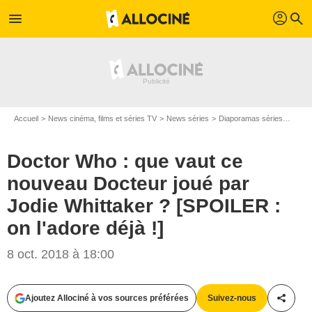
profil
menu
search
Accueil
News cinéma, films et séries TV
News séries
Diaporamas séries
Docto
Doctor Who : que vaut ce
nouveau Docteur joué par
Jodie Whittaker ? [SPOILER :
on l'adore déjà !]
8 oct. 2018 à 18:00
Ajoutez Allociné à vos sources préférées
Suivez-nous
Partag