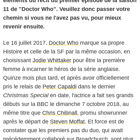
éléments du récit du premier épisode de la saison
11 de "Doctor Who". Veuillez donc passer votre
chemin si vous ne l'avez pas vu, pour mieux
revenir ensuite.
Le 16 juillet 2017,
Doctor Who
marque sa propre
Histoire et celle de la SF par la même occasion, en
choisissant
Jodie Whittaker
pour être la première
femme à incarner le héros de la série anglaise.
Quinze mois plus tard, et après avoir officiellement
pris le relais de
Peter Capaldi
dans le dernier
Christmas Special
en date, l'actrice a fait ses grands
débuts sur la BBC le dimanche 7 octobre 2018, au
même titre que
Chris Chibnall
, promu showrunner
après le départ de
Steven Moffat
. Et force est de
constater que les premiers pas du duo, qui avait
précédemment collaboré sur Broadchurch, sont plus