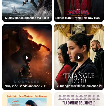
Mutiny Bande-annonce VO STFR
Spider-Man: Brand New Day Bande-annonce VO STFR
L'Odyssée Bande-annonce VO STFR
Le Triangle d'or Bande-annonce VF