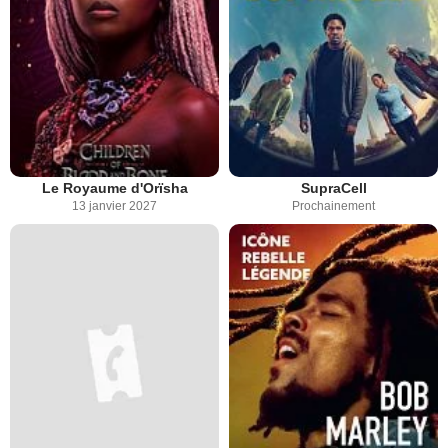
Le Royaume d'Orïsha
SupraCell
13 janvier 2027
Prochainement