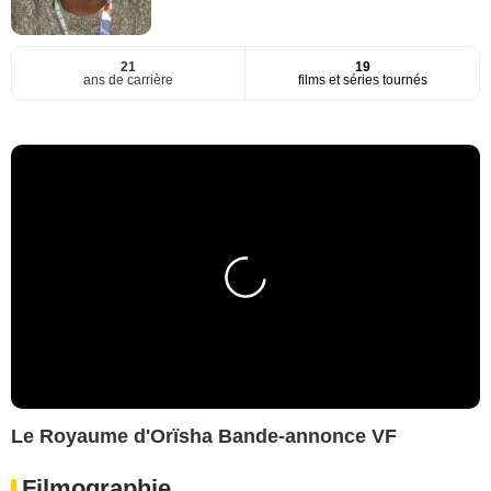
21
19
ans de carrière
films et séries tournés
Le Royaume d'Orïsha Bande-annonce VF
Filmographie