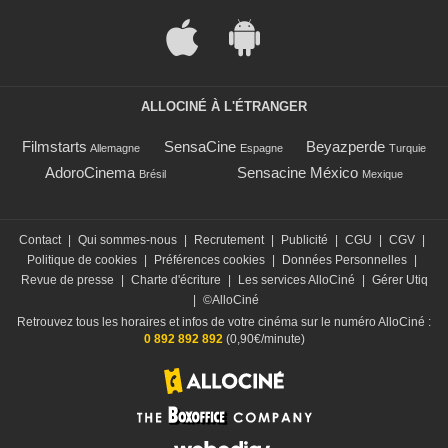
ALLOCINÉ À L'ÉTRANGER
Filmstarts
SensaCine
Beyazperde
Allemagne
Espagne
Turquie
AdoroCinema
Sensacine México
Brésil
Mexique
Contact
|
Qui sommes-nous
|
Recrutement
|
Publicité
|
CGU
|
CGV
|
Politique de cookies
|
Préférences cookies
|
Données Personnelles
|
Revue de presse
|
Charte d'écriture
|
Les services AlloCiné
|
Gérer Utiq
|
©AlloCiné
Retrouvez tous les horaires et infos de votre cinéma sur le numéro AlloCiné :
0 892 892 892
(0,90€/minute)