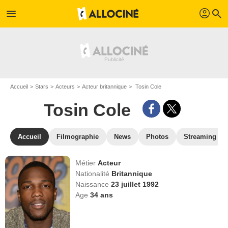
profil
menu
search
Accueil
Stars
Acteurs
Acteur britannique
Tosin Cole
Tosin Cole
Accueil
Filmographie
News
Photos
Streaming
Métier
Acteur
Nationalité
Britannique
Naissance
23 juillet 1992
Age
34
ans