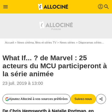
profil
menu
search
Accueil
News cinéma, films et séries TV
News séries
Diaporamas séries
What 
What If... ? de Marvel : 25
acteurs du MCU participeront à
la série animée
23 juil. 2019 à 13:00
The Walt Disney Company / Marvel Studios
Ajoutez Allociné à vos sources préférées
Suivez-nous
Partag
De Chris Hemsworth à Natalie Portman, en