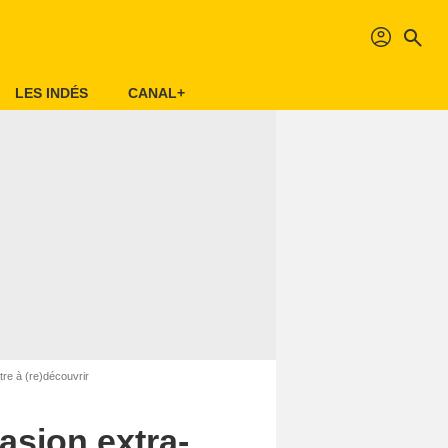
profil
search
LES INDÉS
CANAL+
re à (re)découvrir
asion extra-