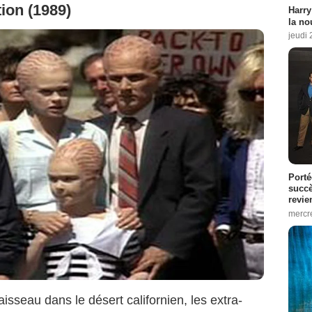
tion (1989)
Harry
la no
jeudi
Porté
succè
revie
mercre
isseau dans le désert californien, les extra-