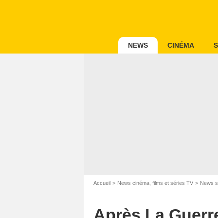
NEWS
CINÉMA
S
Accueil
News cinéma, films et séries TV
News s
Après La Guerre