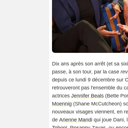
Dix ans après son arrêt (et sa si
passe, à son tour, par la case
rev
depuis ce lundi 9 décembre sur C
retrouveront pas l'ensemble du ca
actrices
Jennifer Beals
(Bette Por
Moennig
(Shane McCutcheon) sont
nouveaux visages viennent, en reva
de
Arienne Mandi
qui joue Dani,
Toboni
,
Rosanny Zayas
, ou enco