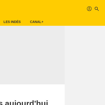
profil
search
LES INDÉS
CANAL+
s aujourd'hui