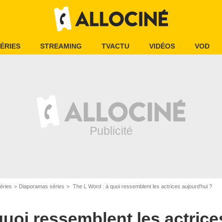
ÉRIES
STREAMING
TVACTU
VIDÉOS
VOD
y Bronwyn Gayle / SHOWTIME
éries
Diaporamas séries
The L Word : à quoi ressemblent les actrices aujourd'hui ?
quoi ressemblent les actrice