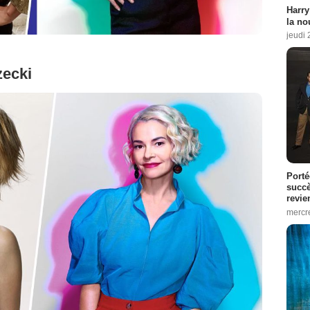
Harry
la no
jeudi
zecki
Porté
succè
revie
mercre