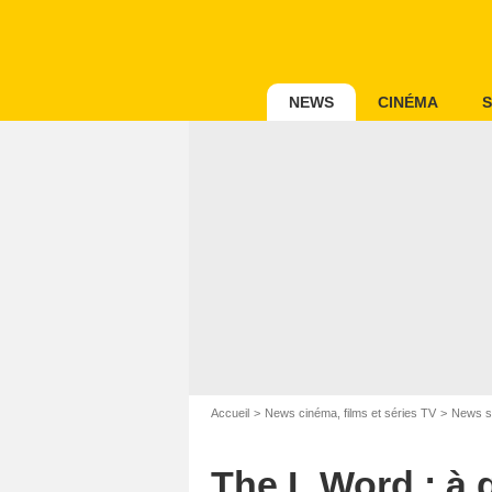
NEWS
CINÉMA
S
Hilar
Accueil
News cinéma, films et séries TV
News s
The L Word : à 