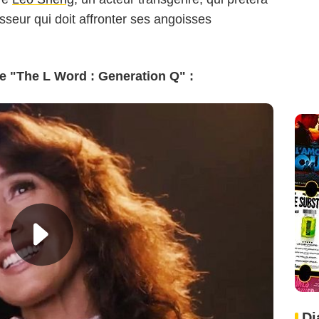
sseur qui doit affronter ses angoisses
e "The L Word : Generation Q" :
Di