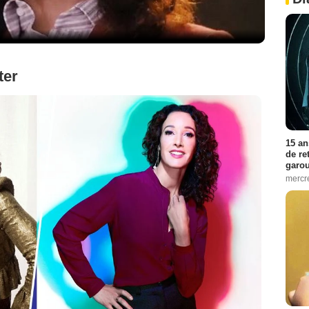
ter
15 an
de re
garo
mercre