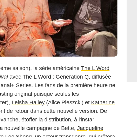
xième saison), la série américaine
The L Word
ival
avec
The L Word : Generation Q
, diffusée
anal+ Series. Les fans de la première heure ne
sting original puisque seules les
ter),
Leisha Hailey
(Alice Pieszcki) et
Katherine
 de retour dans cette nouvelle version. De
nche, étoffer la distribution, à l'instar
 la nouvelle campagne de Bette,
Jacqueline
re
Leo Sheng
, un acteur transgenre, qui prêtera