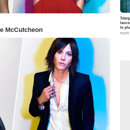
Starg
lance
le pl
ne McCutcheon
mardi 