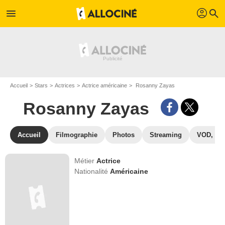
profil
menu
search
Accueil
Stars
Actrices
Actrice américaine
Rosanny Zayas
Rosanny Zayas
Accueil
Filmographie
Photos
Streaming
VOD, DV
Métier
Actrice
Nationalité
Américaine