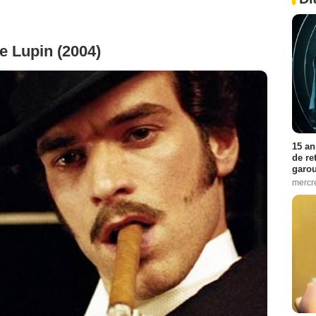
 Lupin (2004)
15 an
de re
garo
mercre