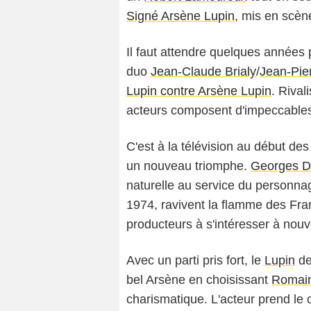
Signé Arsène Lupin
, mis en scèn
Il faut attendre quelques années p
duo
Jean-Claude Brialy
/
Jean-Pie
Lupin contre Arsène Lupin
. Rival
acteurs composent d'impeccable
C'est à la télévision au début d
un nouveau triomphe.
Georges D
naturelle au service du personnag
1974, ravivent la flamme des Fran
producteurs à s'intéresser à no
Avec un parti pris fort, le
Lupin
d
bel Arsène en choisissant
Romain
charismatique. L'acteur prend le 