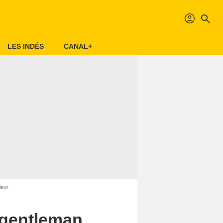
profil
search
LES INDÉS
CANAL+
leur
u gentleman