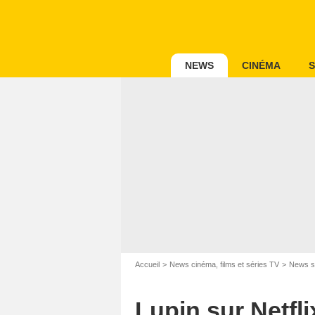
NEWS
CINÉMA
S
Accueil
News cinéma, films et séries TV
News s
Lupin sur Netfli