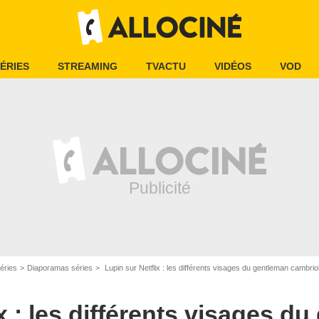
ÉRIES
STREAMING
TVACTU
VIDÉOS
VOD
Netflix
éries
Diaporamas séries
Lupin sur Netflix : les différents visages du gentleman cambrio
x : les différents visages d