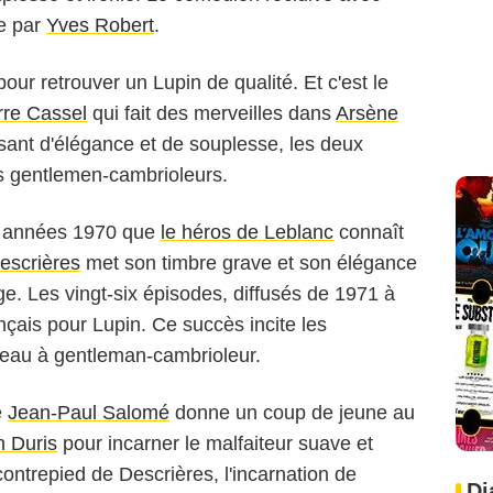
e par
Yves Robert
.
our retrouver un Lupin de qualité. Et c'est le
rre Cassel
qui fait des merveilles dans
Arsène
isant d'élégance et de souplesse, les deux
s gentlemen-cambrioleurs.
es années 1970 que
le héros de Leblanc
connaît
escrières
met son timbre grave et son élégance
e. Les vingt-six épisodes, diffusés de 1971 à
çais pour Lupin. Ce succès incite les
uveau à gentleman-cambrioleur.
e
Jean-Paul Salomé
donne un coup de jeune au
 Duris
pour incarner le malfaiteur suave et
contrepied de Descrières, l'incarnation de
Di