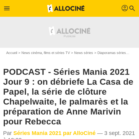
profil
menu
search
Accueil
News cinéma, films et séries TV
News séries
Diaporamas séries
PODCA
PODCAST - Séries Mania 2021
Jour 9 : on débriefe La Casa de
Papel, la série de clôture
Chapelwaite, le palmarès et la
préparation de Anne Marivin
pour Rebecca
Par
Séries Mania 2021 par AlloCiné
— 3 sept. 2021