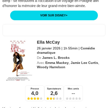
Benji - se retrouvent à l’occasion d’un voyage en Pologne afin
d’honorer la mémoire de leur grand-mère bien-aimée.
VOIR SUR DISNEY
+
Ella McCay
26 janvier 2026
|
1h 55min
|
Comédie
dramatique
De
James L. Brooks
Avec
Emma Mackey
,
Jamie Lee Curtis
,
Woody Harrelson
Presse
Spectateurs
Mes amis
4,0
2,6
--