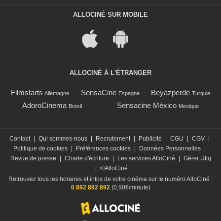
ALLOCINÉ SUR MOBILE
ALLOCINÉ À L'ÉTRANGER
Filmstarts
SensaCine
Beyazperde
Allemagne
Espagne
Turquie
AdoroCinema
Sensacine México
Brésil
Mexique
Contact
|
Qui sommes-nous
|
Recrutement
|
Publicité
|
CGU
|
CGV
|
Politique de cookies
|
Préférences cookies
|
Données Personnelles
|
Revue de presse
|
Charte d'écriture
|
Les services AlloCiné
|
Gérer Utiq
|
©AlloCiné
Retrouvez tous les horaires et infos de votre cinéma sur le numéro AlloCiné :
0 892 892 892
(0,90€/minute)