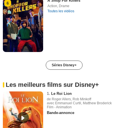
A Shop For Killers
6
Action
,
Drame
Toutes les vidéos
Séries Disney+
Les meilleurs films sur Disney+
1.
Le Roi Lion
de Roger Allers, Rob Minkoff
avec Emmanuel Curtil, Matthew Broderick
Film - Animation
Bande-annonce