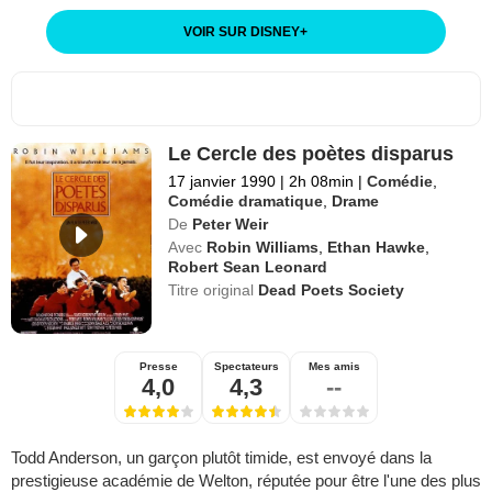
VOIR SUR DISNEY
+
Le Cercle des poètes disparus
17 janvier 1990
|
2h 08min
|
Comédie
,
Comédie dramatique
,
Drame
De
Peter Weir
Avec
Robin Williams
,
Ethan Hawke
,
Robert Sean Leonard
Titre original
Dead Poets Society
Presse
Spectateurs
Mes amis
4,0
4,3
--
Todd Anderson, un garçon plutôt timide, est envoyé dans la
prestigieuse académie de Welton, réputée pour être l'une des plus