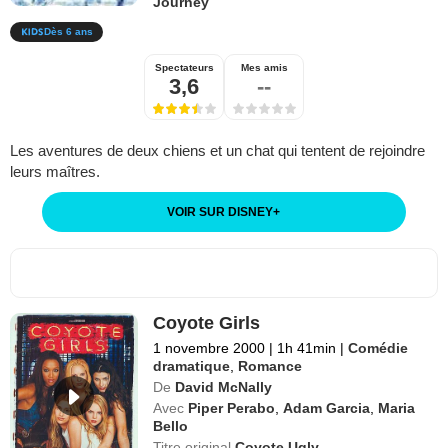
Journey
Dès 6 ans
Spectateurs
Mes amis
3,6
--
Les aventures de deux chiens et un chat qui tentent de rejoindre
leurs maîtres.
VOIR SUR DISNEY
+
Coyote Girls
1 novembre 2000
|
1h 41min
|
Comédie
dramatique
,
Romance
De
David McNally
Avec
Piper Perabo
,
Adam Garcia
,
Maria
Bello
Titre original
Coyote Ugly