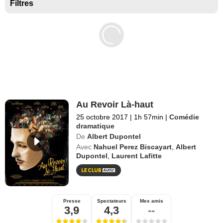
Séries exclusives Disney+
Filtres
Au Revoir Là-haut
25 octobre 2017
|
1h 57min
|
Comédie
dramatique
De
Albert Dupontel
Avec
Nahuel Perez Biscayart
,
Albert
Dupontel
,
Laurent Lafitte
Presse
Spectateurs
Mes amis
3,9
4,3
--