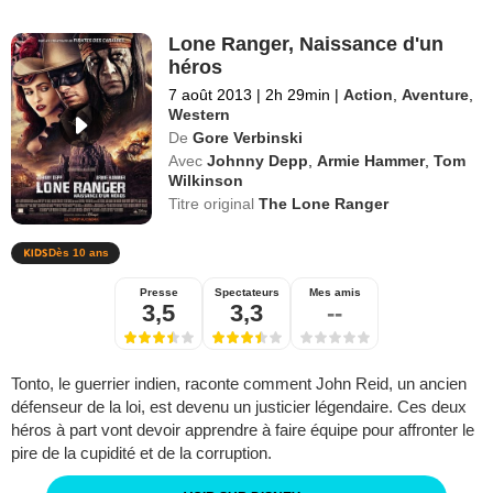
Lone Ranger, Naissance d'un
héros
7 août 2013
|
2h 29min
|
Action
,
Aventure
,
Western
De
Gore Verbinski
Avec
Johnny Depp
,
Armie Hammer
,
Tom
Wilkinson
Titre original
The Lone Ranger
Dès 10 ans
Presse
Spectateurs
Mes amis
3,5
3,3
--
Tonto, le guerrier indien, raconte comment John Reid, un ancien
défenseur de la loi, est devenu un justicier légendaire. Ces deux
héros à part vont devoir apprendre à faire équipe pour affronter le
pire de la cupidité et de la corruption.