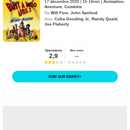
17 décembre 2020
|
1h 16min
|
Animation
,
Aventure
,
Comédie
De
Will Finn
,
John Sanford
Avec
Cuba Gooding Jr.
,
Randy Quaid
,
Joe Flaherty
Spectateurs
Mes amis
2,9
--
VOIR SUR DISNEY
+