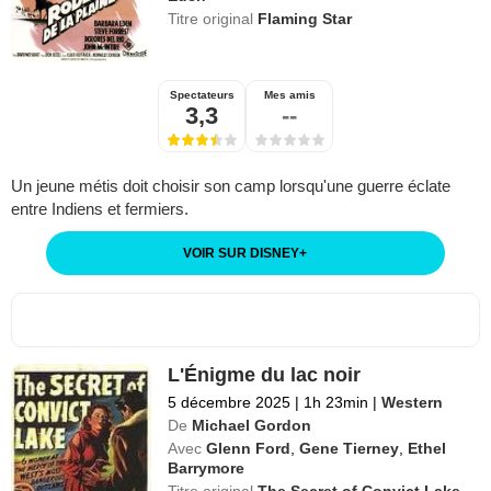
Titre original
Flaming Star
Spectateurs
Mes amis
3,3
--
Un jeune métis doit choisir son camp lorsqu'une guerre éclate
entre Indiens et fermiers.
VOIR SUR DISNEY
+
L'Énigme du lac noir
5 décembre 2025
|
1h 23min
|
Western
De
Michael Gordon
Avec
Glenn Ford
,
Gene Tierney
,
Ethel
Barrymore
Titre original
The Secret of Convict Lake