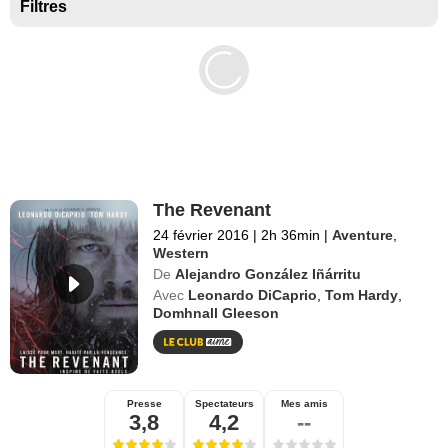
Séries exclusives Disney+
Filtres
The Revenant
24 février 2016
|
2h 36min
|
Aventure
,
Western
De
Alejandro González Iñárritu
Avec
Leonardo DiCaprio
,
Tom Hardy
,
Domhnall Gleeson
Presse
Spectateurs
Mes amis
3,8
4,2
--