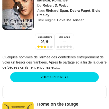
Musical
,
Romance
De
Robert D. Webb
Avec
Richard Egan
,
Debra Paget
,
Elvis
Presley
Titre original
Love Me Tender
Spectateurs
Mes amis
2,9
--
Quelques hommes de l'armée des confédérés entreprennent de
voler un trésor des Yankees. Après le partage et la fin de la guerre
de Sécession ils rentrent chez eux...
VOIR SUR DISNEY
+
Home on the Range