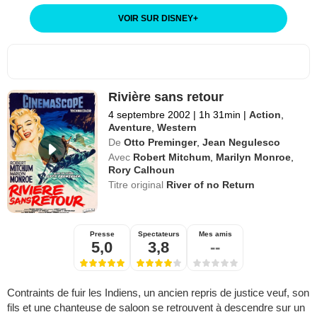
VOIR SUR DISNEY
+
Rivière sans retour
4 septembre 2002
|
1h 31min
|
Action
,
Aventure
,
Western
De
Otto Preminger
,
Jean Negulesco
Avec
Robert Mitchum
,
Marilyn Monroe
,
Rory Calhoun
Titre original
River of no Return
Presse
Spectateurs
Mes amis
5,0
3,8
--
Contraints de fuir les Indiens, un ancien repris de justice veuf, son
fils et une chanteuse de saloon se retrouvent à descendre sur un