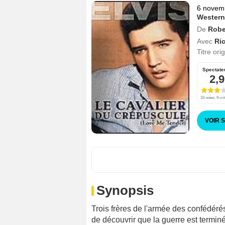
6 novem
Western
De
Robe
Avec
Ri
Titre ori
Spectate
2,9
33 notes, 9 cri
VOIR 
Synopsis
Trois frères de l'armée des confédéré
de découvrir que la guerre est termin