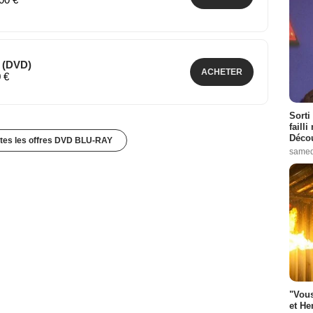
e (DVD)
ACHETER
0 €
Sorti
failli
Décou
utes les offres DVD BLU-RAY
samed
"Vous
et He