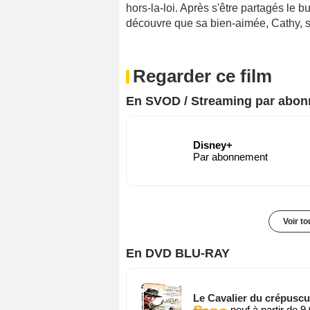
hors-la-loi. Après s'être partagés le bu
découvre que sa bien-aimée, Cathy, s'e
Regarder ce film
En SVOD / Streaming par abo
Disney+
Par abonnement
Voir t
En DVD BLU-RAY
Le Cavalier du crépuscu
neuf à partir de 9