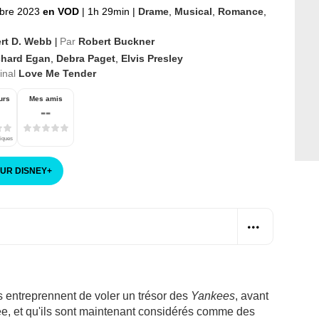
bre 2023
en VOD
|
1h 29min
|
Drame
,
Musical
,
Romance
,
rt D. Webb
Par
Robert Buckner
|
chard Egan
,
Debra Paget
,
Elvis Presley
ginal
Love Me Tender
urs
Mes amis
--
tiques
SUR DISNEY
+
s entreprennent de voler un trésor des
Yankees
, avant
ée, et qu'ils sont maintenant considérés comme des