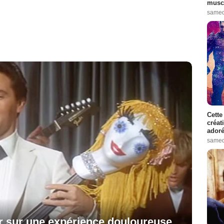
muscl
samed
Cette
créat
adoré
samed
ur sur une expérience douloureuse