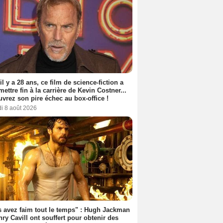
 il y a 28 ans, ce film de science-fiction a
 mettre fin à la carrière de Kevin Costner...
vrez son pire échec au box-office !
i 8 août 2026
 avez faim tout le temps" : Hugh Jackman
nry Cavill ont souffert pour obtenir des