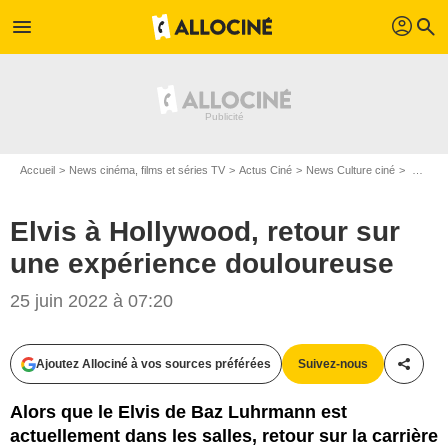
profil
menu
search
Accueil
News cinéma, films et séries TV
Actus Ciné
News Culture ciné
Elvis à Hollywood, retour sur une expérience douloureuse
Elvis à Hollywood, retour sur
une expérience douloureuse
25 juin 2022 à 07:20
M.G.M.
Ajoutez Allociné à vos sources préférées
Suivez-nous
Partag
Alors que le Elvis de Baz Luhrmann est
actuellement dans les salles, retour sur la carrière