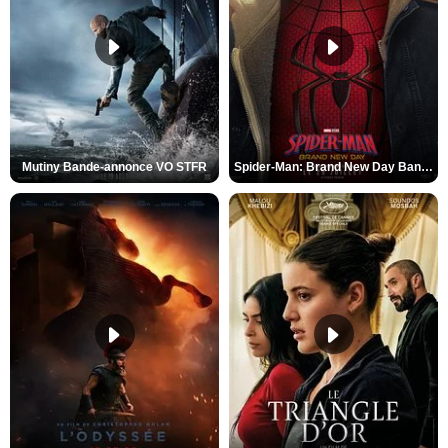
Mutiny Bande-annonce VO STFR
Spider-Man: Brand New Day Bande-annonce VO STFR