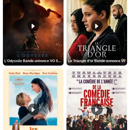
L'Odyssée Bande-annonce VO STFR
Le Triangle d'or Bande-annonce VF