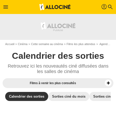
profil
menu
search
Accueil
Cinéma
Cette semaine au cinéma
Films les plus attendus
Agenda cinéma : Films du 5 août 2015
Calendrier des sorties
Retrouvez ici les nouveautés ciné diffusées dans
les salles de cinéma
Films à venir les plus consultés
Calendrier des sorties
Sorties ciné du mois
Sorties ciné d