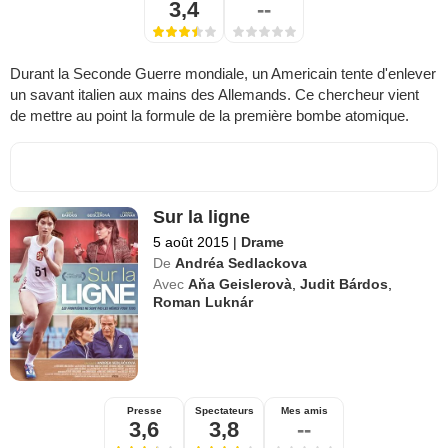
3,4
--
Durant la Seconde Guerre mondiale, un Americain tente d'enlever
un savant italien aux mains des Allemands. Ce chercheur vient
de mettre au point la formule de la première bombe atomique.
Sur la ligne
5 août 2015
|
Drame
De
Andréa Sedlackova
Avec
Aňa Geislerovà
,
Judit Bárdos
,
Roman Luknár
Presse
Spectateurs
Mes amis
3,6
3,8
--