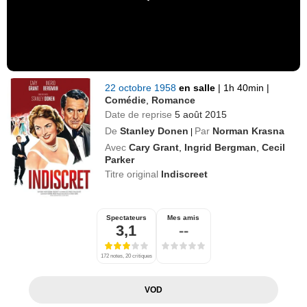
22 octobre 1958
en salle
|
1h 40min
|
Comédie
,
Romance
Date de reprise
5 août 2015
De
Stanley Donen
Par
Norman Krasna
|
Avec
Cary Grant
,
Ingrid Bergman
,
Cecil
Parker
Titre original
Indiscreet
Spectateurs
Mes amis
3,1
--
172 notes, 20 critiques
VOD