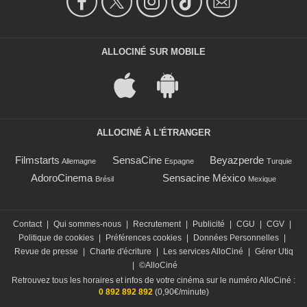
ALLOCINÉ SUR MOBILE
ALLOCINÉ À L'ÉTRANGER
Filmstarts
SensaCine
Beyazperde
Allemagne
Espagne
Turquie
AdoroCinema
Sensacine México
Brésil
Mexique
Contact
|
Qui sommes-nous
|
Recrutement
|
Publicité
|
CGU
|
CGV
|
Politique de cookies
|
Préférences cookies
|
Données Personnelles
|
Revue de presse
|
Charte d'écriture
|
Les services AlloCiné
|
Gérer Utiq
|
©AlloCiné
Retrouvez tous les horaires et infos de votre cinéma sur le numéro AlloCiné :
0 892 892 892
(0,90€/minute)