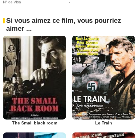
N° de Visa
-
Si vous aimez ce film, vous pourriez
aimer ...
Le Train
The Small black room