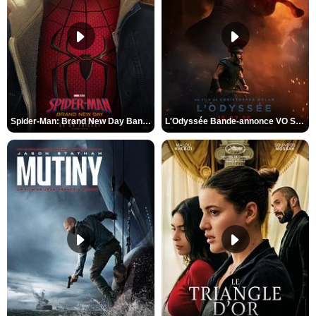
Spider-Man: Brand New Day Bande-annonce VO STFR
L'Odyssée Bande-annonce VO STFR