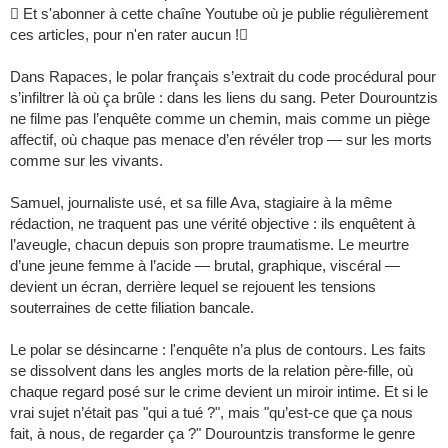
 Et s'abonner à cette chaîne Youtube où je publie régulièrement
ces articles, pour n'en rater aucun !
Dans Rapaces, le polar français s’extrait du code procédural pour
s’infiltrer là où ça brûle : dans les liens du sang. Peter Dourountzis
ne filme pas l’enquête comme un chemin, mais comme un piège
affectif, où chaque pas menace d’en révéler trop — sur les morts
comme sur les vivants.
Samuel, journaliste usé, et sa fille Ava, stagiaire à la même
rédaction, ne traquent pas une vérité objective : ils enquêtent à
l’aveugle, chacun depuis son propre traumatisme. Le meurtre
d’une jeune femme à l’acide — brutal, graphique, viscéral —
devient un écran, derrière lequel se rejouent les tensions
souterraines de cette filiation bancale.
Le polar se désincarne : l'enquête n’a plus de contours. Les faits
se dissolvent dans les angles morts de la relation père-fille, où
chaque regard posé sur le crime devient un miroir intime. Et si le
vrai sujet n’était pas "qui a tué ?", mais "qu’est-ce que ça nous
fait, à nous, de regarder ça ?" Dourountzis transforme le genre