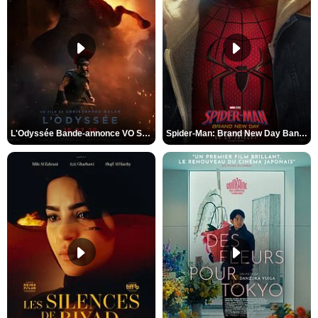
L'Odyssée Bande-annonce VO STFR
Spider-Man: Brand New Day Bande-annonce VO STFR