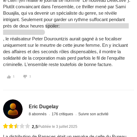
le citer! (en réalité le journal se nomme "Le nouveau Détective").
Plutôt convaincant dans l'ensemble, ce thriller mené par Sami
Bouajila, qui va devenir un spécialiste du genre, se révèle
intrigant. Seulement pour garder un rythme suffocant pendant
près de deux heures
spoiler:
, le réalisateur Peter Dourountzis aurait gagné à se focaliser
uniquement sur le meurtre de cette jeune femme. En y incluant
des affaires et des seconds rôles dispensables, il montre la
solidarité de la corporation mais perd parfois le fil de l'enquête
criminelle. L'ensemble reste toutefois de bonne facture.
1
1
Eric Dugelay
8 abonnés
176 critiques
Suivre son activité
2,5
Publiée le 3 juillet 2025
La distribution de Rapaces était un remake de celle du Bureau