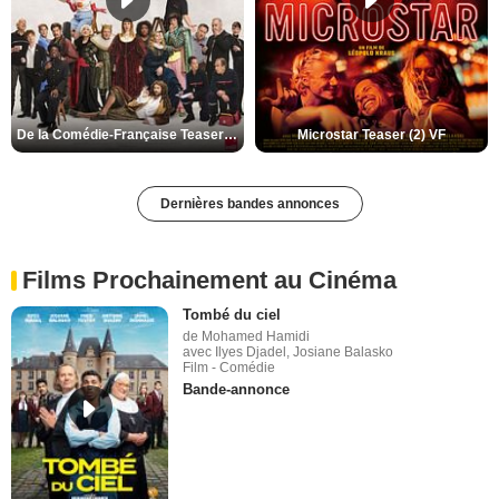
De la Comédie-Française Teaser (3) VF
Microstar Teaser (2) VF
Dernières bandes annonces
Films Prochainement au Cinéma
Tombé du ciel
de Mohamed Hamidi
avec Ilyes Djadel, Josiane Balasko
Film - Comédie
Bande-annonce