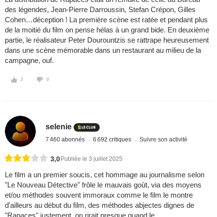
des légendes, Jean-Pierre Darroussin, Stefan Crépon, Gilles
Cohen…déception ! La première scène est ratée et pendant plus
de la moitié du film on pense hélas à un grand bide. En deuxième
partie, le réalisateur Peter Dourountzis se rattrape heureusement
dans une scène mémorable dans un restaurant au milieu de la
campagne, ouf.
2
0
selenie
7 460 abonnés
6 692 critiques
Suivre son activité
3,0
Publiée le 3 juillet 2025
Le film a un premier soucis, cet hommage au journalisme selon
"Le Nouveau Détective" frôle le mauvais goût, via des moyens
et/ou méthodes souvent immoraux comme le film le montre
d'ailleurs au début du film, des méthodes abjectes dignes de
"Rapaces" justement, on rirait presque quand le