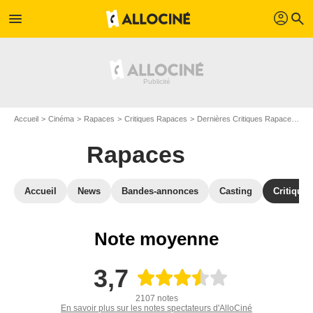
profil
menu
search
Accueil
Cinéma
Rapaces
Critiques Rapaces
Dernières Critiques Rapaces
De
Rapaces
Accueil
News
Bandes-annonces
Casting
Critiques
Note moyenne
3,7
2107 notes
En savoir plus sur les notes spectateurs d'AlloCiné