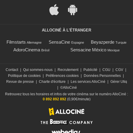
ALLOCINÉ À L'ÉTRANGER
Filmstarts
SensaCine
Beyazperde
Allemagne
Espagne
Turquie
AdoroCinema
Sensacine México
Brésil
Mexique
Contact
|
Qui sommes-nous
|
Recrutement
|
Publicité
|
CGU
|
CGV
|
Politique de cookies
|
Préférences cookies
|
Données Personnelles
|
Revue de presse
|
Charte d'écriture
|
Les services AlloCiné
|
Gérer Utiq
|
©AlloCiné
Retrouvez tous les horaires et infos de votre cinéma sur le numéro AlloCiné :
0 892 892 892
(0,90€/minute)