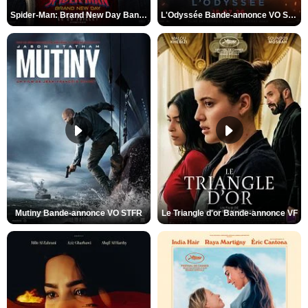
Spider-Man: Brand New Day Bande-annonce VO STFR
L'Odyssée Bande-annonce VO STFR
Mutiny Bande-annonce VO STFR
Le Triangle d'or Bande-annonce VF