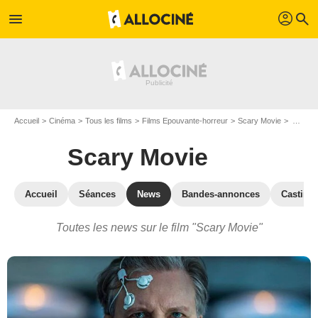
profil
menu
search
Accueil
Cinéma
Tous les films
Films Epouvante-horreur
Scary Movie
Actualités Scary Movie
Scary Movie
Accueil
Séances
News
Bandes-annonces
Casting
Toutes les news sur le film "Scary Movie"