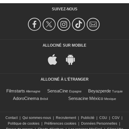
SUIVEZ-NOUS
ALLOCINÉ SUR MOBILE
ALLOCINÉ À L'ÉTRANGER
Filmstarts
SensaCine
Beyazperde
Allemagne
Espagne
Turquie
AdoroCinema
Sensacine México
Brésil
Mexique
Contact
|
Qui sommes-nous
|
Recrutement
|
Publicité
|
CGU
|
CGV
|
Politique de cookies
|
Préférences cookies
|
Données Personnelles
|