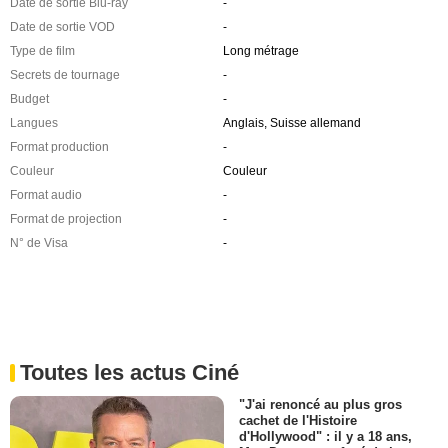
Date de sortie Blu-ray
-
Date de sortie VOD
-
Type de film
Long métrage
Secrets de tournage
-
Budget
-
Langues
Anglais, Suisse allemand
Format production
-
Couleur
Couleur
Format audio
-
Format de projection
-
N° de Visa
-
Toutes les actus Ciné
"J'ai renoncé au plus gros
cachet de l'Histoire
d'Hollywood" : il y a 18 ans,