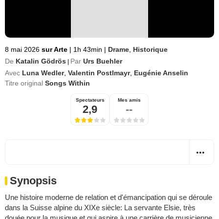
8 mai 2026
sur Arte
|
1h 43min
|
Drame
,
Historique
De
Katalin Gödrös
Par
Urs Buehler
|
Avec
Luna Wedler
,
Valentin Postlmayr
,
Eugénie Anselin
Titre original
Songs Within
Spectateurs
Mes amis
2,9
--
Synopsis
Une histoire moderne de relation et d'émancipation qui se déroule
dans la Suisse alpine du XIXe siècle: La servante Elsie, très
douée pour la musique et qui aspire à une carrière de musicienne,