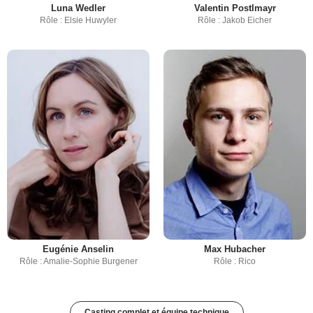
Luna Wedler
Valentin Postlmayr
Rôle : Elsie Huwyler
Rôle : Jakob Eicher
Eugénie Anselin
Max Hubacher
Rôle : Amalie-Sophie Burgener
Rôle : Rico
Casting complet et équipe technique