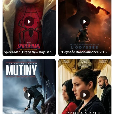
Spider-Man: Brand New Day Bande-annonce VO STFR
L'Odyssée Bande-annonce VO STFR