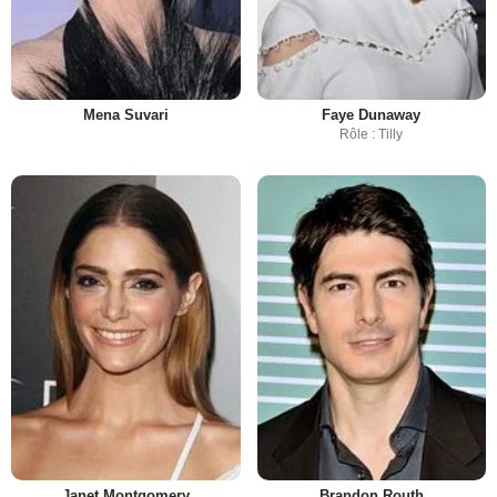
Mena Suvari
Faye Dunaway
Rôle : Tilly
Janet Montgomery
Brandon Routh