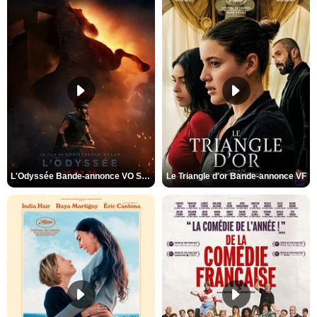
L'Odyssée Bande-annonce VO STFR
Le Triangle d'or Bande-annonce VF