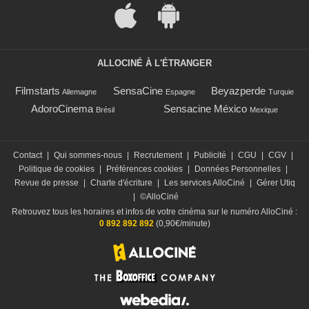
ALLOCINÉ À L'ÉTRANGER
Filmstarts
SensaCine
Beyazperde
Allemagne
Espagne
Turquie
AdoroCinema
Sensacine México
Brésil
Mexique
Contact
|
Qui sommes-nous
|
Recrutement
|
Publicité
|
CGU
|
CGV
|
Politique de cookies
|
Préférences cookies
|
Données Personnelles
|
Revue de presse
|
Charte d'écriture
|
Les services AlloCiné
|
Gérer Utiq
|
©AlloCiné
Retrouvez tous les horaires et infos de votre cinéma sur le numéro AlloCiné :
0 892 892 892
(0,90€/minute)