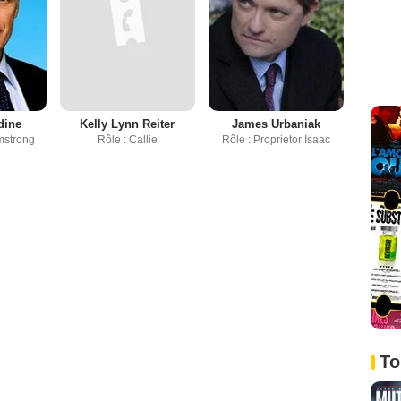
dine
Kelly Lynn Reiter
James Urbaniak
mstrong
Rôle : Callie
Rôle : Proprietor Isaac
To