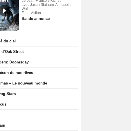
de Jean-François Richet
avec Jason Statham, Annabelle
Wallis
Film - Action
Bande-annonce
 du ciel
n d’Oak Street
gers: Doomsday
ison de nos rêves
ômas – Le nouveau monde
og Stars
icus
ain