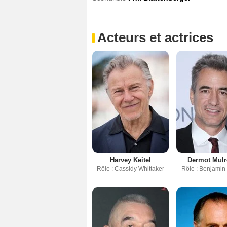
Acteurs et actrices
Harvey Keitel
Dermot Mul
Rôle : Cassidy Whittaker
Rôle : Benjamin