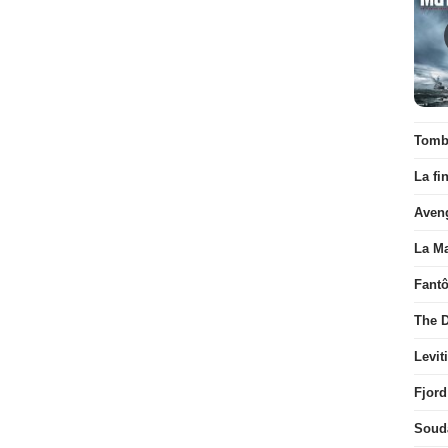
Tombé
La fi
Aven
La Ma
Fant
The D
Levit
Fjord
Soud