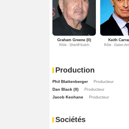
Graham Greene (II)
Keith Carra
Rôle : Sheriff Kutch
Rôle : Galen Ar
Production
Phil Blattenberger
Producteur
Dan Black (II)
Producteur
Jacob Keohane
Producteur
Sociétés