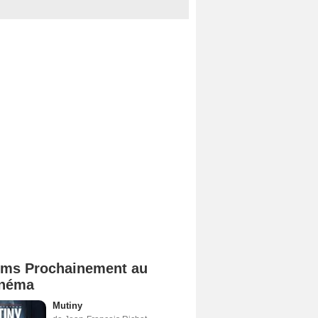
lms Prochainement au
néma
Mutiny