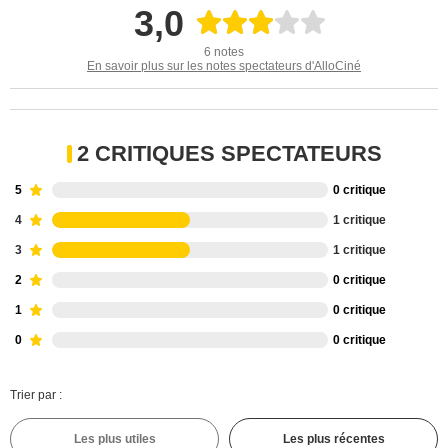
3,0
6 notes
En savoir plus sur les notes spectateurs d'AlloCiné
2 CRITIQUES SPECTATEURS
5
0 critique
4
1 critique
3
1 critique
2
0 critique
1
0 critique
0
0 critique
Trier par :
Les plus utiles
Les plus récentes