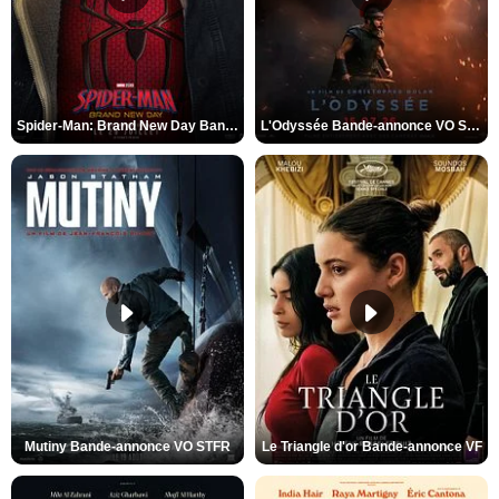
Spider-Man: Brand New Day Bande-annonce VO STFR
L'Odyssée Bande-annonce VO STFR
Mutiny Bande-annonce VO STFR
Le Triangle d'or Bande-annonce VF