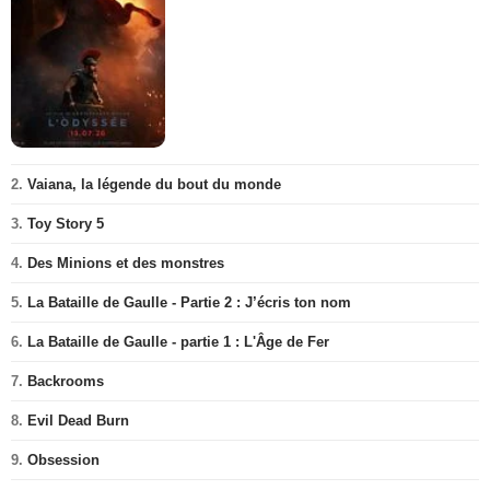
2.
Vaiana, la légende du bout du monde
3.
Toy Story 5
4.
Des Minions et des monstres
5.
La Bataille de Gaulle - Partie 2 : J’écris ton nom
6.
La Bataille de Gaulle - partie 1 : L'Âge de Fer
7.
Backrooms
8.
Evil Dead Burn
9.
Obsession