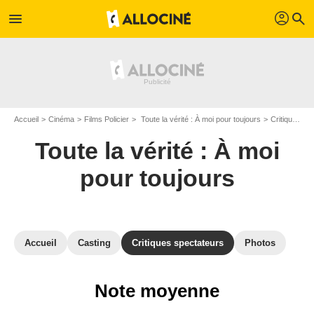
profil
menu
search
Accueil
Cinéma
Films Policier
Toute la vérité : À moi pour toujours
Critiques du film Toute la vérité : À moi pour toujours
Toute la vérité : À moi
pour toujours
Accueil
Casting
Critiques spectateurs
Photos
Note moyenne