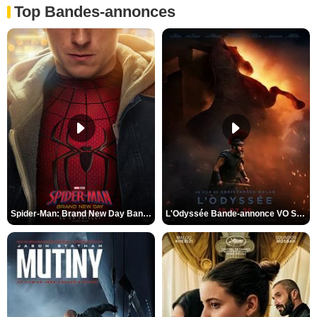
Top Bandes-annonces
Spider-Man: Brand New Day Bande-annonce VO STFR
L'Odyssée Bande-annonce VO STFR