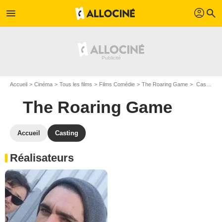
profil
menu
search
Accueil
Cinéma
Tous les films
Films Comédie
The Roaring Game
Casting The Roaring Game
The Roaring Game
Accueil
Casting
Réalisateurs