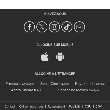
SUIVEZ-NOUS
ALLOCINÉ SUR MOBILE
ALLOCINÉ À L'ÉTRANGER
Filmstarts
SensaCine
Beyazperde
Allemagne
Espagne
Turquie
AdoroCinema
Sensacine México
Brésil
Mexique
Contact
|
Qui sommes-nous
|
Recrutement
|
Publicité
|
CGU
|
CGV
|