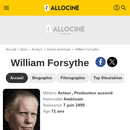
profil
menu
search
Accueil
Stars
Acteurs
Acteur américain
William Forsythe
William Forsythe
Accueil
Biographie
Filmographie
Top films/séries
Métiers
Acteur
,
Producteur associé
Nationalité
Américain
Naissance
7 juin 1955
Age
71
ans