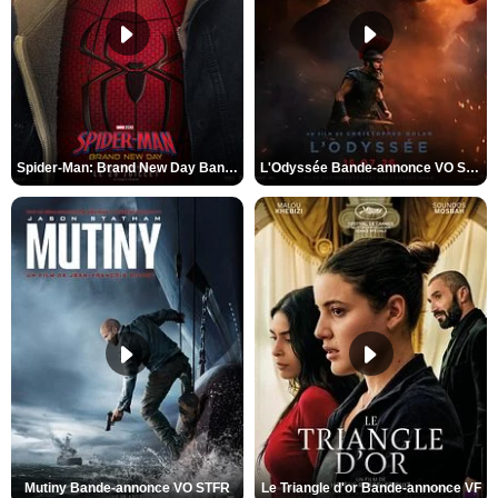
Spider-Man: Brand New Day Bande-annonce VO STFR
L'Odyssée Bande-annonce VO STFR
Mutiny Bande-annonce VO STFR
Le Triangle d'or Bande-annonce VF