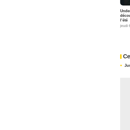
Under
décou
l’été
jeudi 
Ce
Ju