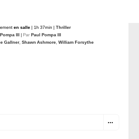
nement
en salle
|
1h 37min
|
Thriller
 Pompa III
Par
Paul Pompa III
|
e Gallner
,
Shawn Ashmore
,
William Forsythe