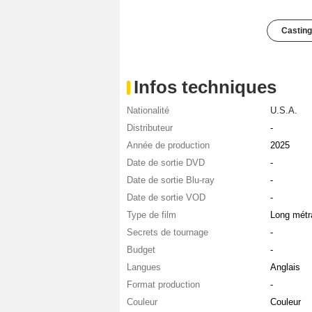
Casting
Infos techniques
Nationalité
U.S.A.
Distributeur
-
Année de production
2025
Date de sortie DVD
-
Date de sortie Blu-ray
-
Date de sortie VOD
-
Type de film
Long métr
Secrets de tournage
-
Budget
-
Langues
Anglais
Format production
-
Couleur
Couleur