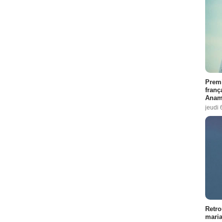
Premi
franç
Anama
jeudi 
Retro
maria