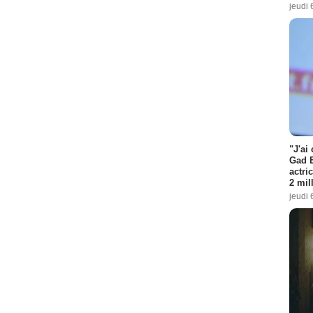
jeudi 
"J'ai
Gad E
actri
2 mil
jeudi 