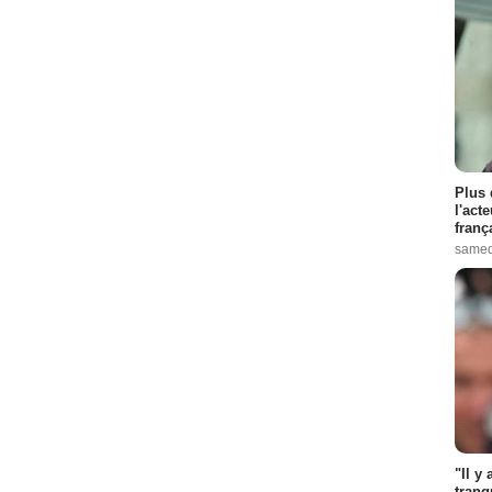
Plus 
l'act
franç
samed
"Il y
tranq