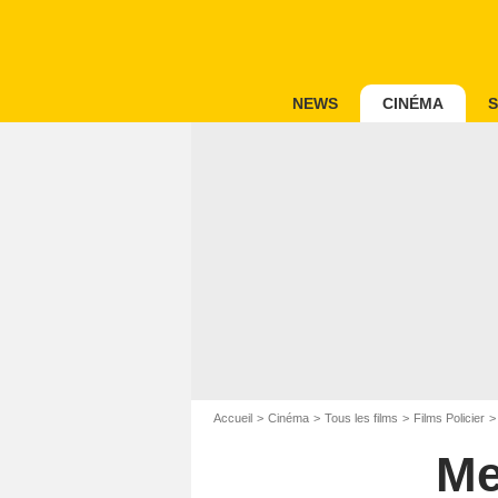
NEWS
CINÉMA
S
Accueil
Cinéma
Tous les films
Films Policier
Me