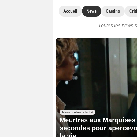
Accueil
News
Casting
Crit
Toutes les news s
News - Films à la TV
Meurtres aux Marquises :
secondes pour apercevoir
la vie