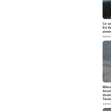
Ce so
Ed Ha
année
samed
Même 
Arnol
doubl
Termi
samed