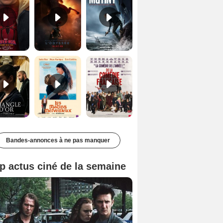
Le Triangle d'or Bande-annonce VF
Les Matins merveilleux Bande-annonce VF
De la Comédie-Française Teaser VF
Bandes-annonces à ne pas manquer
p actus ciné de la semaine