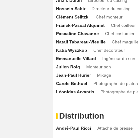
Anaïs Duran
Directeur du casting
Hossein Sabir
Directeur du casting
Clément Selitzki
Chef monteur
Franck-Pascal Alquinet
Chef coiffeur
Pascaline Chavanne
Chef costumier
Natali Tabareau-Vieuille
Chef maquill
Katia Wyszkop
Chef décorateur
Emmanuelle Villard
Ingénieur du son
Julien Roig
Monteur son
Jean-Paul Hurier
Mixage
Carole Bethuel
Photographe de plate
Léonidas Arvantis
Photographe de pl
Distribution
André-Paul Ricci
Attaché de presse