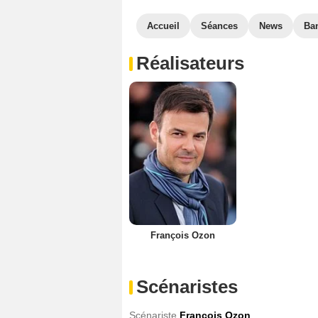
Accueil
Séances
News
Ba
Réalisateurs
François Ozon
Scénaristes
Scénariste
François Ozon