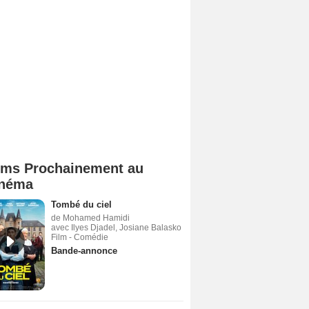
lms Prochainement au
néma
Tombé du ciel
de Mohamed Hamidi
avec Ilyes Djadel, Josiane Balasko
Film - Comédie
Bande-annonce