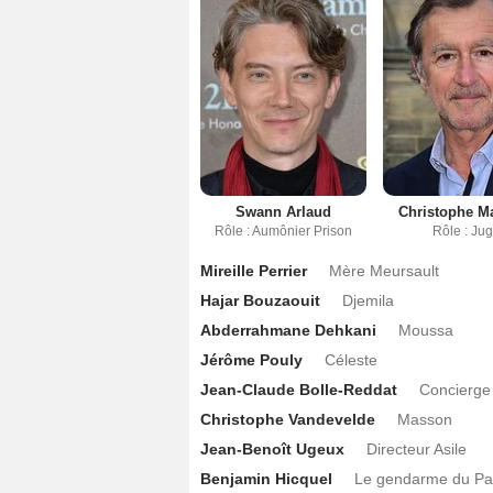
Swann Arlaud
Christophe M
Rôle : Aumônier Prison
Rôle : Ju
Mireille Perrier
Mère Meursault
Hajar Bouzaouit
Djemila
Abderrahmane Dehkani
Moussa
Jérôme Pouly
Céleste
Jean-Claude Bolle-Reddat
Concierge 
Christophe Vandevelde
Masson
Jean-Benoît Ugeux
Directeur Asile
Benjamin Hicquel
Le gendarme du Pal