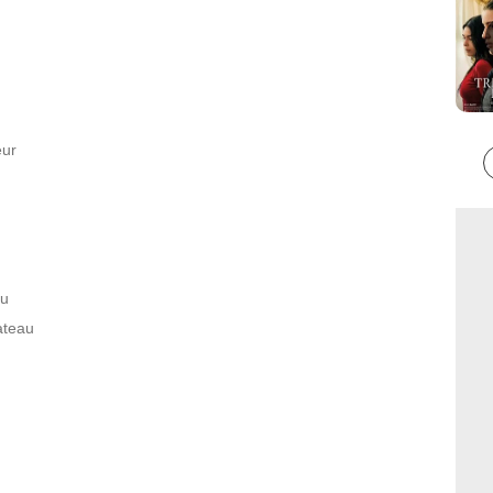
eur
au
ateau