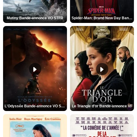
Mutiny Bande-annonce VO STFR
Spider-Man: Brand New Day Bande-annonce VO STFR
L'Odyssée Bande-annonce VO STFR
Le Triangle d'or Bande-annonce VF