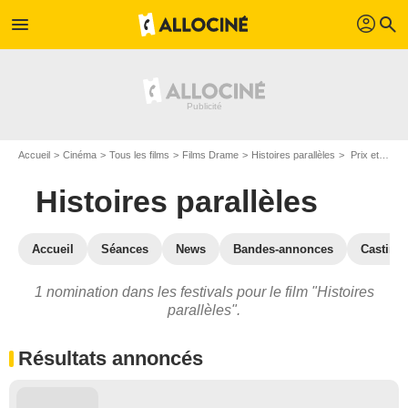
profil
menu
search
Accueil
Cinéma
Tous les films
Films Drame
Histoires parallèles
Prix et nominations pour Histoires parallèles
Histoires parallèles
Accueil
Séances
News
Bandes-annonces
Casting
1 nomination dans les festivals pour le film "Histoires
parallèles".
Résultats annoncés