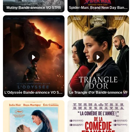
Mutiny Bande-annonce VO STFR
Spider-Man: Brand New Day Bande-annonce VO STFR
L'Odyssée Bande-annonce VO STFR
Le Triangle d'or Bande-annonce VF