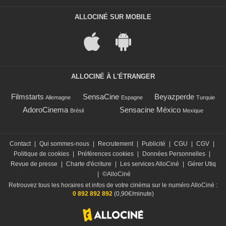
ALLOCINÉ SUR MOBILE
ALLOCINÉ À L'ÉTRANGER
Filmstarts
SensaCine
Beyazperde
Allemagne
Espagne
Turquie
AdoroCinema
Sensacine México
Brésil
Mexique
Contact
|
Qui sommes-nous
|
Recrutement
|
Publicité
|
CGU
|
CGV
|
Politique de cookies
|
Préférences cookies
|
Données Personnelles
|
Revue de presse
|
Charte d'écriture
|
Les services AlloCiné
|
Gérer Utiq
|
©AlloCiné
Retrouvez tous les horaires et infos de votre cinéma sur le numéro AlloCiné :
0 892 892 892
(0,90€/minute)