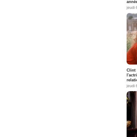
année
jeudi 
Clint
l'act
relat
jeudi 