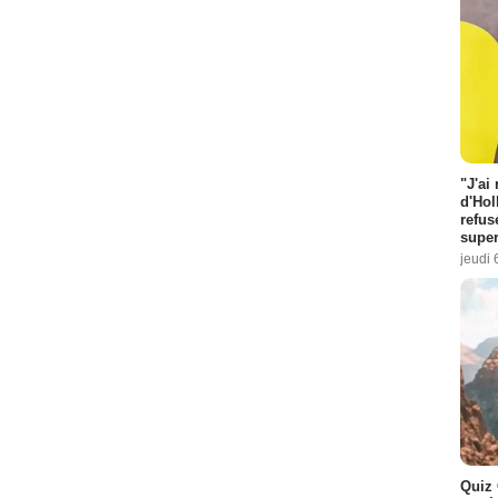
"J'ai
d'Hol
refus
super
jeudi 
Quiz 