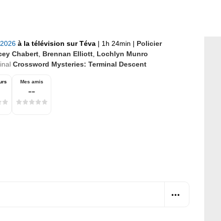
r 2026
à la télévision sur Téva
|
1h 24min
|
Policier
cey Chabert
,
Brennan Elliott
,
Lochlyn Munro
ginal
Crossword Mysteries: Terminal Descent
urs
Mes amis
--