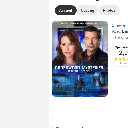
Accueil
Casting
Photos
1 févrie
Avec
La
Titre ori
Spectate
2,9
2 notes