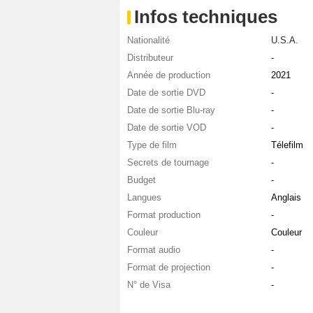
Infos techniques
Nationalité
U.S.A.
Distributeur
-
Année de production
2021
Date de sortie DVD
-
Date de sortie Blu-ray
-
Date de sortie VOD
-
Type de film
Télefilm
Secrets de tournage
-
Budget
-
Langues
Anglais
Format production
-
Couleur
Couleur
Format audio
-
Format de projection
-
N° de Visa
-