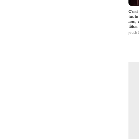
C'est
toute
ans, 
têtes
jeudi 